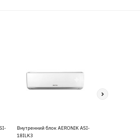
Внутренний блок
КУП
GWH09AGAXA-K6
35700р.
SI-
Внутренний блок AERONIK ASI-
КУПИТЬ
18ILK3