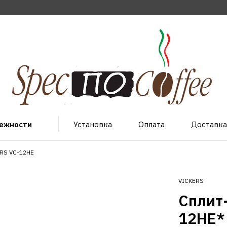
лежности
Установка
Оплата
Доставка
ERS VC-12HE
VICKERS
Сплит
12HE*