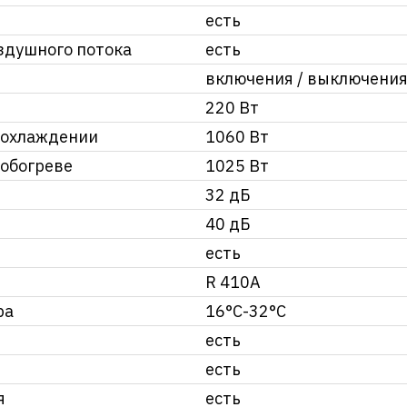
есть
здушного потока
есть
включения / выключени
220 Вт
 охлаждении
1060 Вт
обогреве
1025 Вт
32 дБ
40 дБ
есть
R 410A
ра
16°C-32°C
есть
есть
я
есть