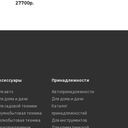
27700р.
ксессуары
Принадлежности
ля авто
Автопринадлежности
ля дома и дачи
Для дома и дачи
ля садовой техники
Каталог
рупнобытовая техника
принадлежностей
елкобытовая техника
Для инструментов
ераспределеное
Для климатической