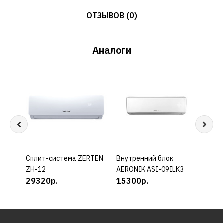
ОТЗЫВОВ (0)
Аналоги
Cплит-система ZERTEN
КУПИТЬ
Внутренний блок
КУПИТЬ
Внут
ZH-12
AERONIK ASI-09ILK3
AERO
29320р.
15300р.
184