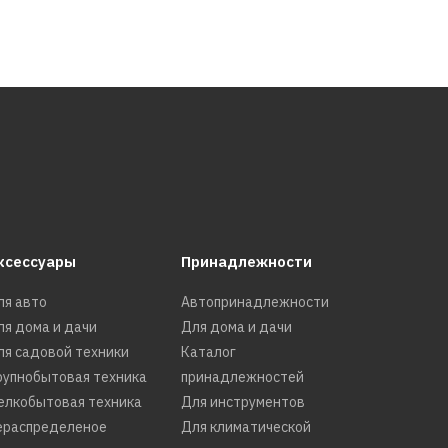
ксессуары
Принадлежности
ля авто
Автопринадлежности
ля дома и дачи
Для дома и дачи
ля садовой техники
Каталог
рупнобытовая техника
принадлежностей
елкобытовая техника
Для инструментов
ераспределеное
Для климатической