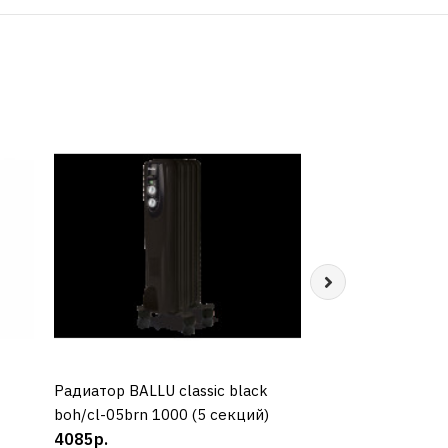
Радиатор BALLU classic black
КУПИТЬ
Радиатор ELECT
КУП
boh/cl-05brn 1000 (5 секций)
5157N-7 секций
4085р.
5690р.