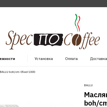
лежности
Установка
Оплата
Доставка
BALLU boh/cm-05wd 1000
BALLU
Масля
boh/c