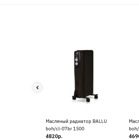
Масляный радиатор BALLU
КУПИТЬ
Мас
boh/cl-07br 1500
boh/
4820р.
469