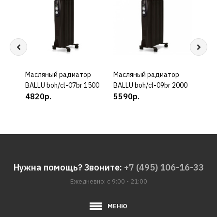
Масляный радиатор
КУПИТЬ
Масляный радиатор
КУПИТЬ
Масл
BALLU boh/cl-07br 1500
BALLU boh/cl-09br 2000
BALL
4820р.
5590р.
1000
389
Нужна помощь? Звоните:
+7 (495) 106-16-33
Ежедневно: с 9:00 - 21:00
МЕНЮ