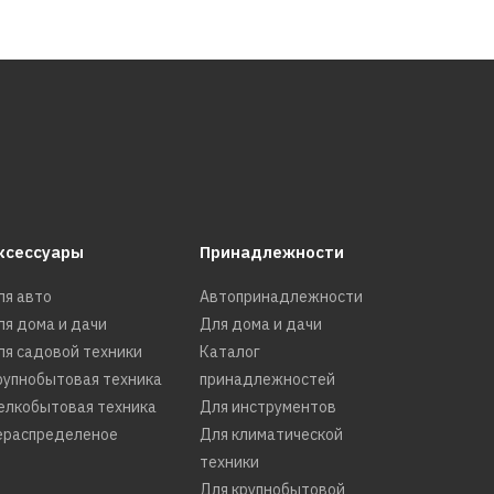
ксессуары
Принадлежности
ля авто
Автопринадлежности
ля дома и дачи
Для дома и дачи
ля садовой техники
Каталог
рупнобытовая техника
принадлежностей
елкобытовая техника
Для инструментов
ераспределеное
Для климатической
техники
Для крупнобытовой