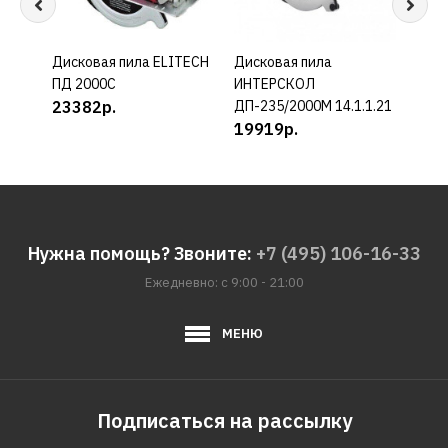
Дисковая пила ELITECH
КУПИТЬ
Дисковая пила
КУПИТЬ
Диск
ПД 2000С
ИНТЕРСКОЛ
ИНТ
23382р.
ДП-235/2000M 14.1.1.21
ДПА
19919р.
232
Нужна помощь? Звоните:
+7 (495) 106-16-33
Ежедневно: с 9:00 - 21:00
МЕНЮ
Подписаться на рассылку