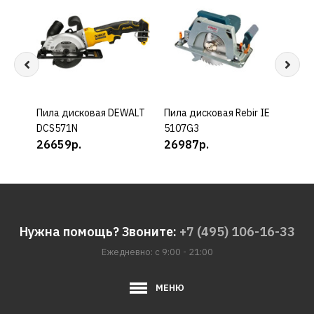
Пила дисковая DEWALT
КУПИТЬ
Пила дисковая Rebir IE
КУПИТЬ
Пила
DCS571N
5107G3
DEWA
26659р.
26987р.
449
Нужна помощь? Звоните:
+7 (495) 106-16-33
Ежедневно: с 9:00 - 21:00
МЕНЮ