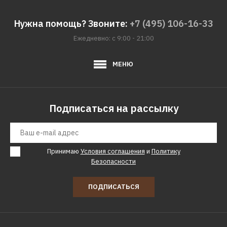
STATUS
Дрель STATUS D380
Нужна помощь? Звоните:
+7 (495) 106-16-33
Ежедневно: с 9:00 - 21:00
2137р.
МЕНЮ
КУПИТЬ
ДОБАВИТЬ К СРАВНЕНИЮ
Подписаться на рассылку
ДОБАВИТЬ В ПОЖЕЛАНИЯ
STATUS
Дрель STATUS DP550
Принимаю
Условия соглашения
и
Политику
Безопасности
2137р.
ПОДПИСАТЬСЯ
КУПИТЬ
ДОБАВИТЬ К СРАВНЕНИЮ