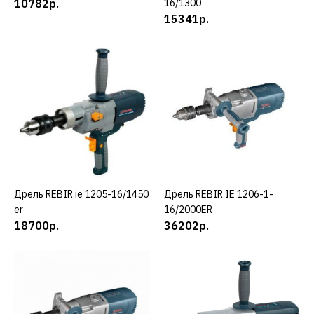
10782р.
16/1300
15341р.
REBIR
Дрель REBIR IE 1023 А
16/1300
15341р.
КУПИТЬ
ДОБАВИТЬ К СРАВНЕНИЮ
ДОБАВИТЬ В ПОЖЕЛАНИЯ
Дрель REBIR ie 1205-16/1450
КУПИТЬ
Дрель REBIR IE 1206-1-
КУПИТЬ
er
16/2000ER
REBIR
18700р.
36202р.
Дрель REBIR ie 1205-
16/1450 er
18700р.