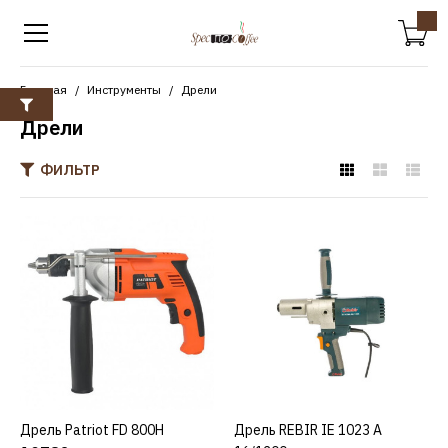
Главная
Инструменты
Дрели
Дрели
ФИЛЬТР
PATRIOT
Дрель Patriot FD 800H
10782р.
КУПИТЬ
ДОБАВИТЬ К СРАВНЕНИЮ
Дрель Patriot FD 800H
КУПИТЬ
Дрель REBIR IE 1023 А
КУПИТЬ
ДОБАВИТЬ В ПОЖЕЛАНИЯ