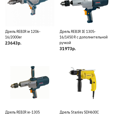
КУПИТЬ
ДОБАВИТЬ К СРАВНЕНИЮ
ДОБАВИТЬ В ПОЖЕЛАНИЯ
Дрель REBIR ie 1206-
КУПИТЬ
Дрель REBIR IE 1305-
КУПИТЬ
16/2000er
16/1450 R с дополнительной
REBIR
23643р.
ручкой
Дрель REBIR IE 1206-1-
31973р.
16/2000ER
36202р.
КУПИТЬ
ДОБАВИТЬ К СРАВНЕНИЮ
ДОБАВИТЬ В ПОЖЕЛАНИЯ
REBIR
Дрель REBIR ie-1305
КУПИТЬ
Дрель Stanley SDH600C
КУПИТЬ