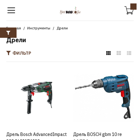
Главная
Инструменты
Дрели
Дрели
ФИЛЬТР
BOSCH
Дрель Bosch
AdvancedImpact 900
0603174020
29189р.
КУПИТЬ
Дрель Bosch AdvancedImpact
КУПИТЬ
Дрель BOSCH gbm 10 re
КУПИТЬ