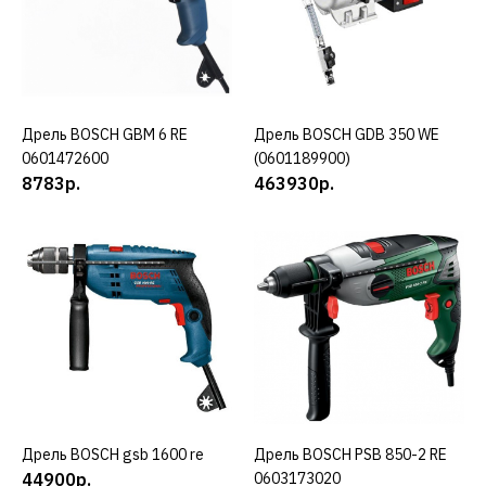
50312р.
КУПИТЬ
ДОБАВИТЬ К СРАВНЕНИЮ
Дрель BOSCH GBM 6 RE
КУПИТЬ
Дрель BOSCH GDB 350 WE
КУПИТЬ
ДОБАВИТЬ В ПОЖЕЛАНИЯ
0601472600
(0601189900)
8783р.
463930р.
BOSCH
Дрель BOSCH gbm 16-2 re
131908р.
КУПИТЬ
ДОБАВИТЬ К СРАВНЕНИЮ
ДОБАВИТЬ В ПОЖЕЛАНИЯ
Дрель BOSCH gsb 1600 re
КУПИТЬ
Дрель BOSCH PSB 850-2 RE
КУПИТЬ
BOSCH
44900р.
0603173020