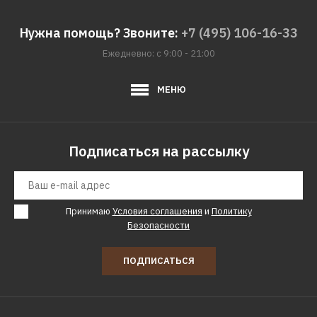
DEWALT
Нужна помощь? Звоните:
+7 (495) 106-16-33
Дрель DEWALT d21441
Ежедневно: с 9:00 - 21:00
40372р.
МЕНЮ
КУПИТЬ
Подписаться на рассылку
ДОБАВИТЬ К СРАВНЕНИЮ
ДОБАВИТЬ В ПОЖЕЛАНИЯ
DEWALT
Принимаю
Условия соглашения
и
Политику
Дрель DeWalt DCD740N-
Безопасности
XJ
ПОДПИСАТЬСЯ
28060р.