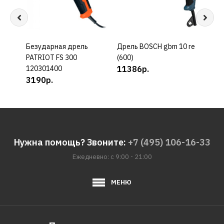
Безударная дрель
КУПИТЬ
Дрель BOSCH gbm 10 re
КУПИТЬ
Дрел
PATRIOT FS 300
(600)
s
120301400
11386р.
977
3190р.
Нужна помощь? Звоните:
+7 (495) 106-16-33
Ежедневно: с 9:00 - 21:00
МЕНЮ