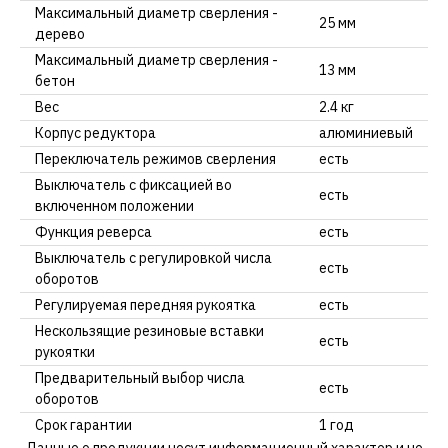
Максимальный диаметр сверления -
25 мм
дерево
Максимальный диаметр сверления -
13 мм
бетон
Вес
2.4 кг
Корпус редуктора
алюминиевый
Переключатель режимов сверления
есть
Выключатель с фиксацией во
есть
включенном положении
Функция реверса
есть
Выключатель с регулировкой числа
есть
оборотов
Регулируемая передняя рукоятка
есть
Нескользящие резиновые вставки
есть
рукоятки
Предварительный выбор числа
есть
оборотов
Срок гарантии
1 год
Данные о продукции несут информационный характер и не