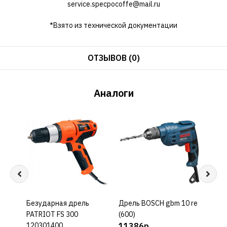
service.specpocoffe@mail.ru
*Взято из технической документации
ОТЗЫВОВ (0)
Аналоги
Безударная дрель
КУПИТЬ
Дрель BOSCH gbm 10 re
КУПИТЬ
Дрел
PATRIOT FS 300
(600)
s
120301400
11386р.
977