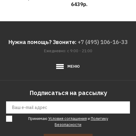
6439р.
549
Нужна помощь? Звоните:
+7 (495) 106-16-33
Ежедневно: с 9:00 - 21:00
МЕНЮ
Подписаться на рассылку
Принимаю
Условия соглашения
и
Политику
Безопасности