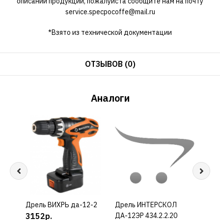
описании продукции, пожалуйста сообщите нам на почту
service.specpocoffe@mail.ru
*Взято из технической документации
ОТЗЫВОВ (0)
Аналоги
Дрель ВИХРЬ да-12-2
КУПИТЬ
Дрель ИНТЕРСКОЛ
КУПИТЬ
Дре
3152р.
ДА-12ЭР 434.2.2.20
ДА-