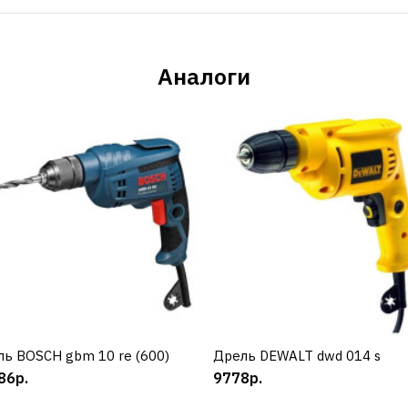
Аналоги
ь BOSCH gbm 10 re (600)
КУПИТЬ
Дрель DEWALT dwd 014 s
КУПИТЬ
86р.
9778р.