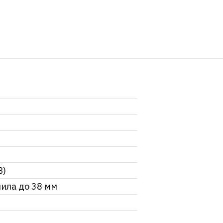
В)
пила до 38 мм