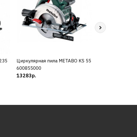
 235
Циркулярная пила METABO KS 55
КУПИТЬ
Циркулярная пила
КУП
600855000
85/2250
13283р.
12522р.