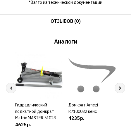
*Взято из технической документации
ОТЗЫВОВ (0)
Аналоги
Гидравлический
КУПИТЬ
Домкрат Arnezi
КУПИТЬ
Домк
подкатной домкрат
R7100032 кейс
R710
Matrix MASTER 51028
4235р.
455
4625р.