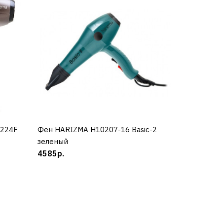
0224F
Фен HARIZMA H10207-16 Basic-2
КУПИТЬ
зеленый
4585р.
0122