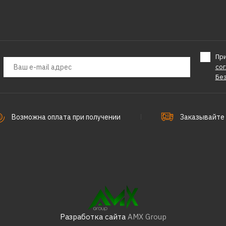
HARIZMA
Фен HARIZMA S-Droid
H10223 синий
Пр
со
Бе
5393р.
Возможна оплата при получении
Заказывайте 
КУПИТЬ
ДОБАВИТЬ К СРАВНЕНИЮ
ДОБАВИТЬ В ПОЖЕЛАНИЯ
Разработка сайта
AMX Group