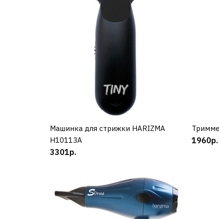
Машинка для стрижки HARIZMA
КУПИТЬ
Тримме
H10113A
1960р.
3301р.