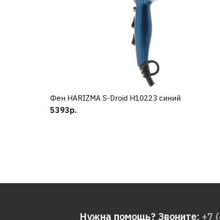
Фен HARIZMA S-Droid H10223 синий
КУПИТЬ
5393р.
Нужна помощь? Звоните:
+7 