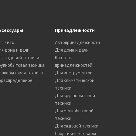
ксессуары
Принадлежности
ля авто
Автопринадлежности
ля дома и дачи
Для дома и дачи
-16
ля садовой техники
Каталог
рупнобытовая техника
принадлежностей
елкобытовая техника
Для инструментов
ераспределеное
Для климатической
техники
Для крупнобытовой
техники
Для мелкобытовой
техники
Для садовой техники
Спортивные товары