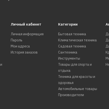
КУПИТЬ
ДОБАВИТЬ К СРАВНЕНИЮ
ДОБАВИТЬ В ПОЖЕЛАНИЯ
Личный кабинет
Категории
А
Личная информация
Бытовая техника
Д
HARIZMA
Пароль
Климатическая техника
Д
Фен HARIZMA H10207
Мои адреса
Садовая техника
Д
Basic-2 зеленый
История заказов
Сантехника
К
Инструменты
М
ти
Товары для спорта и
Н
отдыха
4585р.
Техника для красоты и
здоровья
КУПИТЬ
Автомобильные товары
Производители
ДОБАВИТЬ К СРАВНЕНИЮ
ДОБАВИТЬ В ПОЖЕЛАНИЯ