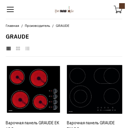
Главная
Производитель
GRAUDE
GRAUDE
GRAUDE
Варочная панель GRAUDE
EK 60.0
16600р.
КУПИТЬ
Варочная панель GRAUDE EK
КУПИТЬ
Варочная панель GRAUDE
КУПИТЬ
ДОБАВИТЬ К СРАВНЕНИЮ