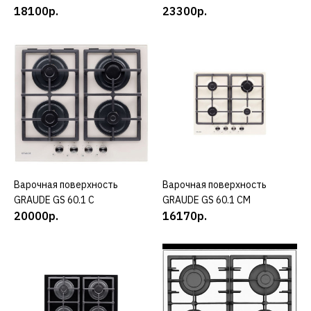
GRAUDE
18100р.
23300р.
Варочная поверхность
GRAUDE EK 45.0 S
7000р.
КУПИТЬ
ДОБАВИТЬ К СРАВНЕНИЮ
ДОБАВИТЬ В ПОЖЕЛАНИЯ
Варочная поверхность
КУПИТЬ
Варочная поверхность
КУПИТЬ
GRAUDE GS 60.1 C
GRAUDE GS 60.1 CM
GRAUDE
20000р.
16170р.
Варочная поверхность
GRAUDE EK 60.0 C
24990р.