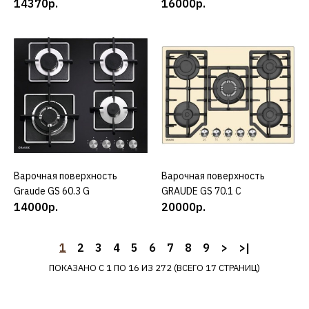
14370р.
16000р.
GRAUDE EK 90.0 S
23300р.
КУПИТЬ
ДОБАВИТЬ К СРАВНЕНИЮ
ДОБАВИТЬ В ПОЖЕЛАНИЯ
GRAUDE
Варочная поверхность
КУПИТЬ
Варочная поверхность
КУПИТЬ
Варочная поверхность
Graude GS 60.3 G
GRAUDE GS 70.1 C
GRAUDE GS 60.1 C
14000р.
20000р.
1
2
3
4
5
6
20000р.
7
8
9
>
>|
ПОКАЗАНО С 1 ПО 16 ИЗ 272 (ВСЕГО 17 СТРАНИЦ)
КУПИТЬ
ДОБАВИТЬ К СРАВНЕНИЮ