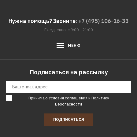
ДОБАВИТЬ В ПОЖЕЛАНИЯ
Нужна помощь? Звоните:
+7 (495) 106-16-33
GRAUDE
Ежедневно: с 9:00 - 21:00
Варочная поверхность
GRAUDE GS 60.1 CM
МЕНЮ
16170р.
Подписаться на рассылку
КУПИТЬ
ДОБАВИТЬ К СРАВНЕНИЮ
ДОБАВИТЬ В ПОЖЕЛАНИЯ
Принимаю
Условия соглашения
и
Политику
Безопасности
GRAUDE
Варочная поверхность
ПОДПИСАТЬСЯ
GRAUDE GS 60.1 S