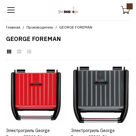
Главная
Производитель
GEORGE FOREMAN
GEORGE FOREMAN
GEORGE FOREMAN
Электрогриль George
Foreman 25040-56
19815р.
КУПИТЬ
Электрогриль George
КУПИТЬ
Электрогриль George
КУПИТЬ
ДОБАВИТЬ К СРАВНЕНИЮ