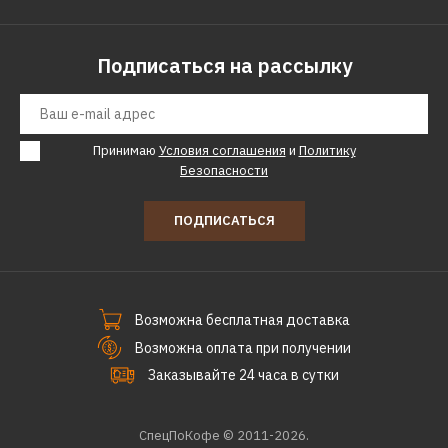
GEORGE FOREMAN
Электрогриль George
Foreman 25030-56
Подписаться на рассылку
15090р.
Принимаю
Условия соглашения
и
Политику
Безопасности
КУПИТЬ
ДОБАВИТЬ К СРАВНЕНИЮ
ПОДПИСАТЬСЯ
ДОБАВИТЬ В ПОЖЕЛАНИЯ
GEORGE FOREMAN
Электрогриль George
Возможна бесплатная доставка
Foreman 25050-56
Возможна оплата при получении
Заказывайте 24 часа в сутки
16820р.
СпецПоКофе © 2011-2026.