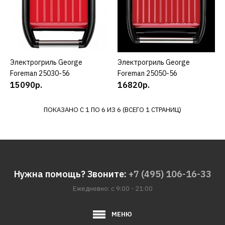
19580р.
КУПИТЬ
ДОБАВИТЬ К СРАВНЕНИЮ
Электрогриль George
КУПИТЬ
Электрогриль George
КУПИТЬ
ДОБАВИТЬ В ПОЖЕЛАНИЯ
Foreman 25030-56
Foreman 25050-56
15090р.
16820р.
GEORGE FOREMAN
Электрогриль GEORGE
ПОКАЗАНО С 1 ПО 6 ИЗ 6 (ВСЕГО 1 СТРАНИЦ)
FOREMAN 24640-56
19280р.
КУПИТЬ
Нужна помощь? Звоните:
+7 (495) 106-16-33
Ежедневно: с 9:00 - 21:00
ДОБАВИТЬ К СРАВНЕНИЮ
ДОБАВИТЬ В ПОЖЕЛАНИЯ
МЕНЮ