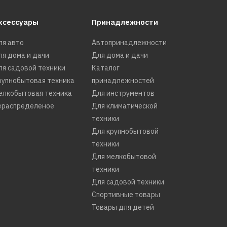
KX
ксессуары
Принадлежности
ля авто
Автопринадлежности
ля дома и дачи
Для дома и дачи
ля садовой техники
Каталог
рупнобытовая техника
принадлежностей
елкобытовая техника
Для инструментов
ераспределеное
Для климатической
техники
Для крупнобытовой
техники
Для мелкобытовой
техники
Для садовой техники
Спортивные товары
 BX
Товары для детей