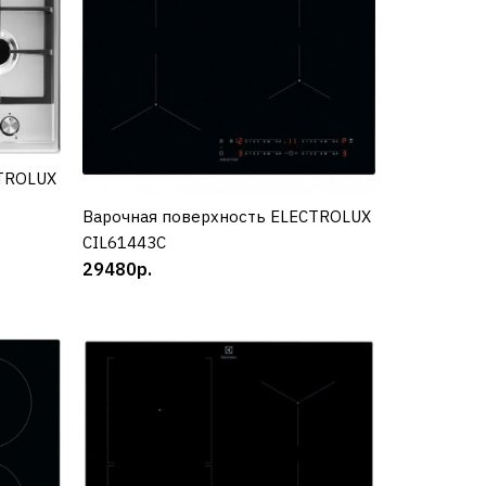
CTROLUX
Варочная поверхность ELECTROLUX
КУПИТЬ
CIL61443C
29480р.
KF