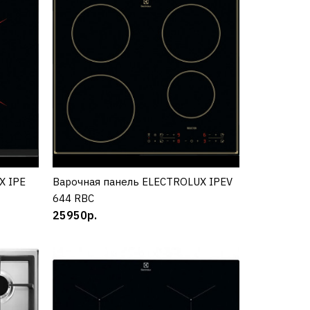
KF
X IPE
Варочная панель ELECTROLUX IPEV
КУПИТЬ
644 RBC
25950р.
KF