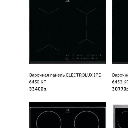
Варочная панель ELECTROLUX IPE
КУПИТЬ
Варочн
6450 KF
6453 K
33400р.
30770р