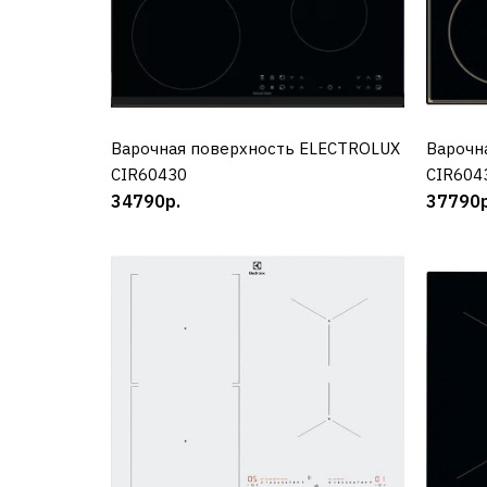
Варочная поверхность ELECTROLUX
КУПИТЬ
Варочн
CIR60430
CIR604
34790р.
37790р