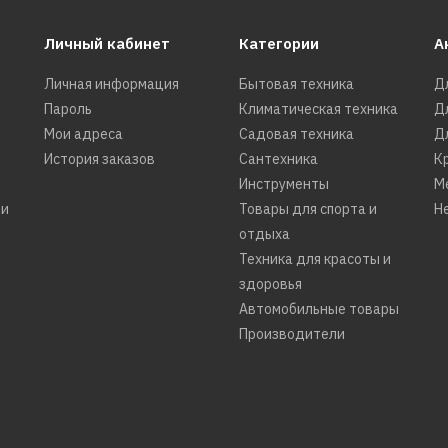
ELECTROLUX CEE 6432 
Личный кабинет
Категории
А
Личная информация
Бытовая техника
Д
16090р.
Пароль
Климатическая техника
Д
Мои адреса
Садовая техника
Д
КУПИТЬ
История заказов
Сантехника
К
Инструменты
М
ДОБАВИТЬ К СРАВНЕНИЮ
ти
Товары для спорта и
Н
ДОБАВИТЬ В ПОЖЕЛАНИЯ
отдыха
Техника для красоты и
здоровья
Автомобильные товары
Производители
ELECTROLUX
Варочная поверхность
ELECTROLUX CGS 6436