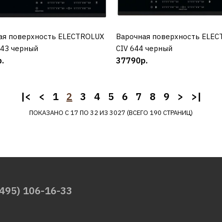
ELECTROLUX
ая поверхность ELECTROLUX
КУПИТЬ
Варочная поверхность ELE
КУПИТЬ
Варочная панель
443 черный
CIV 644 черный
ELECTROLUX IPEV 644 
.
37790р.
|<
<
1
2
3
4
5
6
7
8
9
>
>|
27210р.
ПОКАЗАНО С 17 ПО 32 ИЗ 3027 (ВСЕГО 190 СТРАНИЦ)
КУПИТЬ
ДОБАВИТЬ К СРАВНЕНИЮ
ДОБАВИТЬ В ПОЖЕЛАНИЯ
(495) 106-16-33
ELECTROLUX
Варочная поверхность