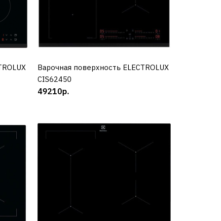
CTROLUX
Варочная поверхность ELECTROLUX
КУПИТЬ
CIS62450
49210р.
RBC