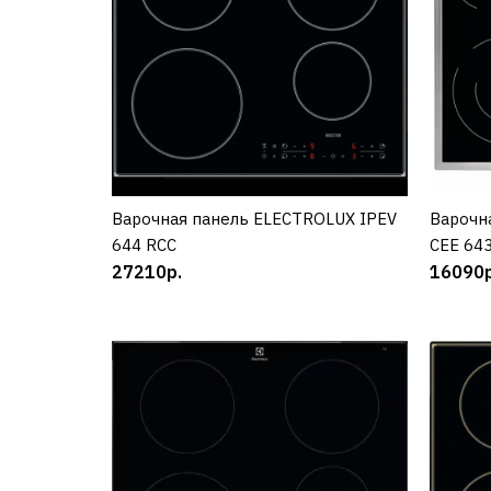
Варочная панель ELECTROLUX IPEV
КУПИТЬ
Варочн
644 RCC
CEE 64
27210р.
16090р