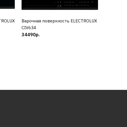
CTROLUX
Варочная поверхность ELECTROLUX
КУПИТЬ
CIV634
RCC
34490р.