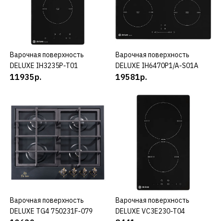
17820р.
КУПИТЬ
ДОБАВИТЬ К СРАВНЕНИЮ
Варочная поверхность
КУПИТЬ
Варочная поверхность
КУПИТЬ
ДОБАВИТЬ В ПОЖЕЛАНИЯ
DELUXE IH3235P-T01
DELUXE IH6470P1/A-S01A
11935р.
19581р.
DELUXE
Варочная поверхность
DELUXE 904004.00эв
22064р.
КУПИТЬ
ДОБАВИТЬ К СРАВНЕНИЮ
Варочная поверхность
КУПИТЬ
Варочная поверхность
КУПИТЬ
ДОБАВИТЬ В ПОЖЕЛАНИЯ
DELUXE TG4 750231F-079
DELUXE VC3E230-T04