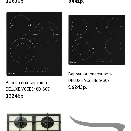
12630р.
8441р.
DELUXE
Варочная поверхность
DELUXE IH3235P-T01
11935р.
КУПИТЬ
ДОБАВИТЬ К СРАВНЕНИЮ
ДОБАВИТЬ В ПОЖЕЛАНИЯ
Варочная поверхность
КУПИТЬ
DELUXE VC6E466-S07
Варочная поверхность
КУПИТЬ
DELUXE
16243р.
DELUXE VC5E348D-S07
Варочная поверхность
13246р.
DELUXE IH6470P1/A-S01A
19581р.