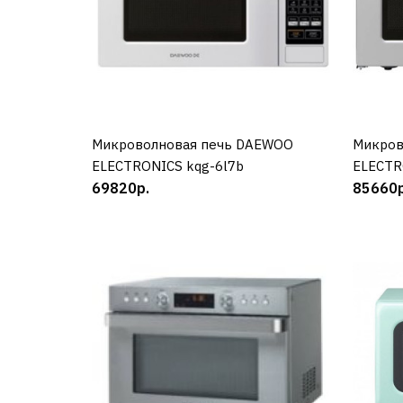
Микроволновая печь DAEWOO
КУПИТЬ
Микров
ELECTRONICS kqg-6l7b
ELECTR
69820р.
85660р