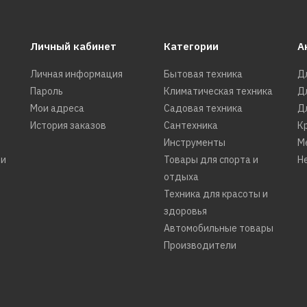
5a17w
Личный кабинет
Категории
А
Личная информация
Бытовая техника
Д
21190р.
Пароль
Климатическая техника
Д
Мои адреса
Садовая техника
Д
КУПИТЬ
История заказов
Сантехника
К
Инструменты
М
ДОБАВИТЬ К СРАВНЕНИЮ
ти
Товары для спорта и
Н
ДОБАВИТЬ В ПОЖЕЛАНИЯ
отдыха
Техника для красоты и
DAEWOO
Микроволновая печь
здоровья
Автомобильные товары
DAEWOO ELECTRONICS 
Производители
6l0bs