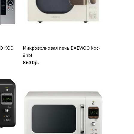
O KOC
Микроволновая печь DAEWOO koc-
КУПИТЬ
8hbf
kor-
8630р.