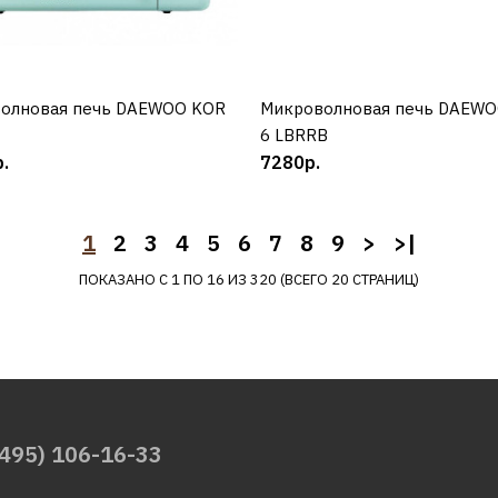
DAEWOO
Микроволновая печь
DAEWOO ELECTRONICS 
олновая печь DAEWOO KOR
КУПИТЬ
Микроволновая печь DAEW
КУПИТЬ
5a17b
6 LBRRB
.
7280р.
13590р.
1
2
3
4
5
6
7
8
9
>
>|
ПОКАЗАНО С 1 ПО 16 ИЗ 320 (ВСЕГО 20 СТРАНИЦ)
КУПИТЬ
ДОБАВИТЬ К СРАВНЕНИЮ
ДОБАВИТЬ В ПОЖЕЛАНИЯ
DAEWOO
(495) 106-16-33
Микроволновая печь
DAEWOO ELECTRONICS 