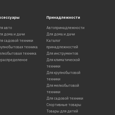
ксессуары
Принадлежности
ля авто
Автопринадлежности
ля дома и дачи
Для дома и дачи
ля садовой техники
Каталог
рупнобытовая техника
принадлежностей
елкобытовая техника
Для инструментов
ераспределеное
Для климатической
техники
Для крупнобытовой
техники
Для мелкобытовой
kor-
техники
Для садовой техники
Спортивные товары
Товары для детей