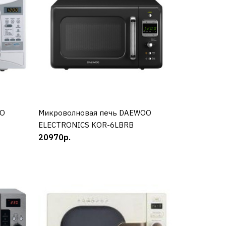
OO
Микроволновая печь DAEWOO
КУПИТЬ
ELECTRONICS KOR-6LBRB
20970р.
вый