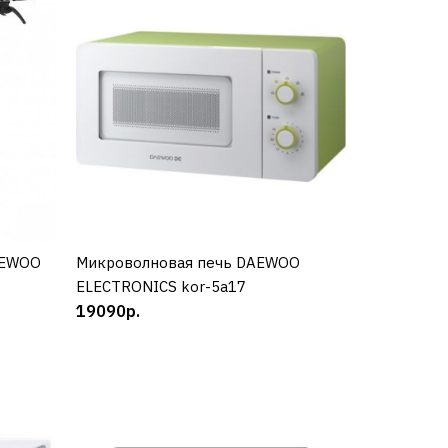
O
1
AEWOO
Микроволновая печь DAEWOO
КУПИТЬ
ELECTRONICS kor-5a17
19090р.
dat