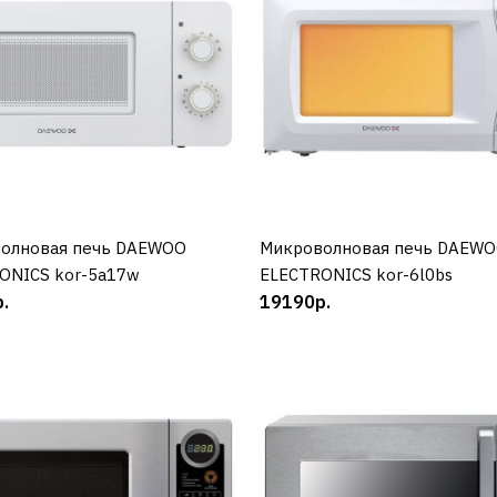
88362р.
КУПИТЬ
ДОБАВИТЬ К СРАВНЕНИЮ
ДОБАВИТЬ В ПОЖЕЛАНИЯ
олновая печь DAEWOO
КУПИТЬ
Микроволновая печь DAEW
КУПИТЬ
ONICS kor-5a17w
ELECTRONICS kor-6l0bs
DAEWOO
.
19190р.
Культиватор бензино
DAEWOO DAT 4555
65790р.