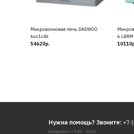
Микроволновая печь DAEWOO
КУПИТЬ
Микров
koc1c4k
6 LBRM
54620р.
10110р
Нужна помощь? Звоните:
+7 
Ежедневно: с 9:00 - 21:00