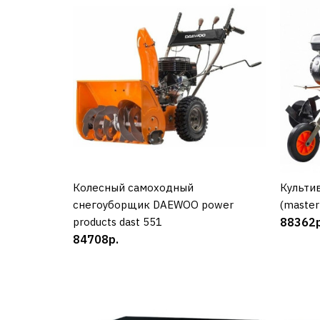
Колесный самоходный
КУПИТЬ
Культи
снегоуборщик DAEWOO power
(master 
products dast 551
88362р
84708р.