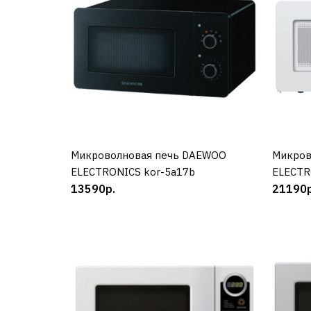
Микроволновая печь DAEWOO
КУПИТЬ
Микров
ELECTRONICS kor-5a17b
ELECTR
13590р.
21190р