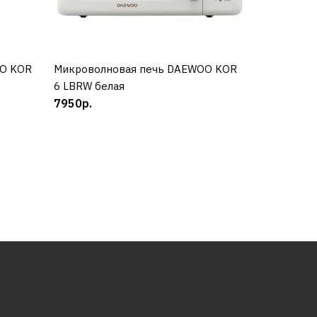
kor-
OO KOR
Микроволновая печь DAEWOO KOR
КУПИТЬ
6 LBRW белая
7950р.
kor-