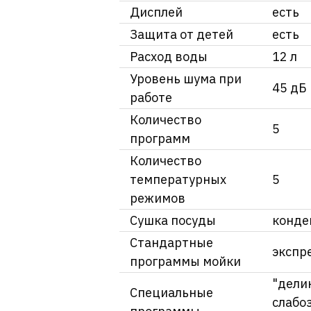
Дисплей
есть
Защита от детей
есть
Расход воды
12 л
Уровень шума при
45 дБ
работе
Количество
5
программ
Количество
температурных
5
режимов
Сушка посуды
конде
Стандартные
экспр
программы мойки
"дели
Специальные
слабо