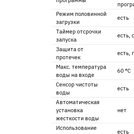
программы
прог
Режим половинной
есть
загрузки
Таймер отсрочки
есть, 
запуска
Защита от
есть, 
протечек
Макс. температура
60 °C
воды на входе
Сенсор чистоты
есть
воды
Автоматическая
установка
нет
жесткости воды
Использование
есть