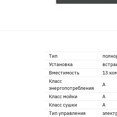
Тип
полно
Установка
встра
Вместимость
13 ко
Класс
A
энергопотребления
Класс мойки
A
Класс сушки
A
Тип управления
элект