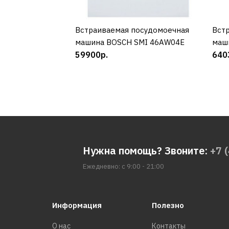
Встраиваемая посудомоечная
КУПИТЬ
Вст
машина BOSCH SMI 46AW04E
маши
59900р.
640
Нужна помощь? Звоните:
+7 
Ежедневно: с 9:00 - 21:00
Информация
Полезно
О нас
Контакты