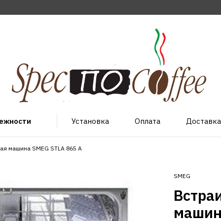
лежности
Установка
Оплата
Доставка
ая машина SMEG STLA 865 A
SMEG
Встра
машин