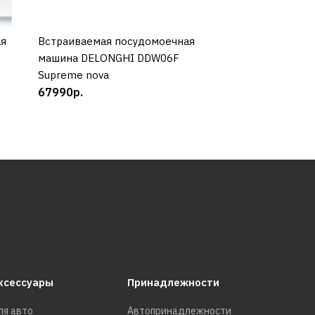
ая
Встраиваемая посудомоечная
КУПИТЬ
Встраиваемая п
КУП
машина DELONGHI DDW06F
машина KUPPERS
Supreme nova
6506.3
67990р.
66580р.
ксессуары
Принадлежности
ля авто
Автопринадлежности