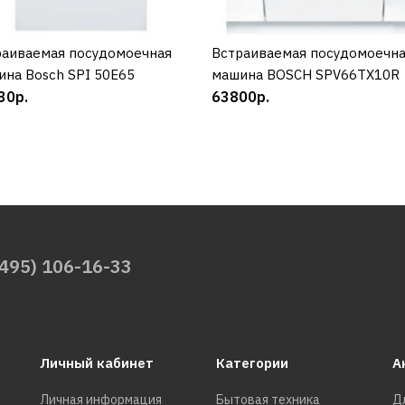
раиваемая посудомоечная
КУПИТЬ
Встраиваемая посудомоечн
КУПИТЬ
на Bosch SPI 50E65
машина BOSCH SPV66TX10R
30р.
63800р.
(495) 106-16-33
Личный кабинет
Категории
А
Личная информация
Бытовая техника
Д