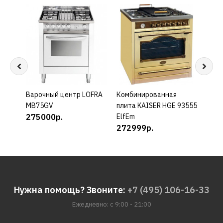
Варочный центр LOFRA
КУПИТЬ
Комбинированная
КУПИТЬ
Ком
MB75GV
плита KAISER HGE 93555
плит
275000р.
ElfEm
Rot
272999р.
272
Нужна помощь? Звоните:
+7 (495) 106-16-33
Ежедневно: с 9:00 - 21:00