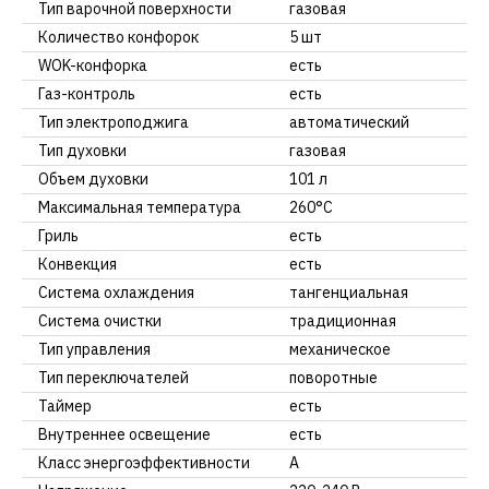
Тип варочной поверхности
газовая
Количество конфорок
5 шт
WOK-конфорка
есть
Газ-контроль
есть
Тип электроподжига
автоматический
Тип духовки
газовая
Объем духовки
101 л
Максимальная температура
260°C
Гриль
есть
Конвекция
есть
Система охлаждения
тангенциальная
Система очистки
традиционная
Тип управления
механическое
Тип переключателей
поворотные
Таймер
есть
Внутреннее освещение
есть
Класс энергоэффективности
А