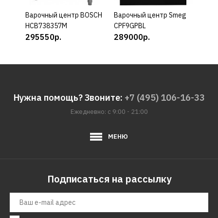
Варочный центр BOSCH
КУПИТЬ
Варочный центр Smeg
КУПИТЬ
Варо
HCB738357M
CPF9GPBL
CPF
295550р.
289000р.
289
Нужна помощь? Звоните:
+7 (495) 106-16-33
Ежедневно: с 9:00 - 21:00
МЕНЮ
Подписаться на рассылку