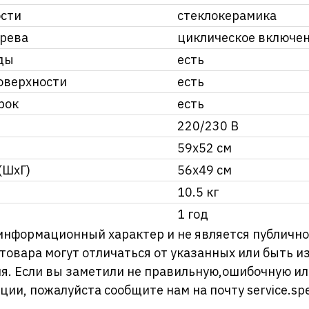
ости
стеклокерамика
грева
циклическое включе
ды
есть
оверхности
есть
рок
есть
220/230 В
59х52 см
(ШхГ)
56х49 см
10.5 кг
1 год
информационный характер и не является публично
 товара могут отличаться от указанных или быть 
я. Если вы заметили не правильную,ошибочную и
ции, пожалуйста сообщите нам на почту
service.sp