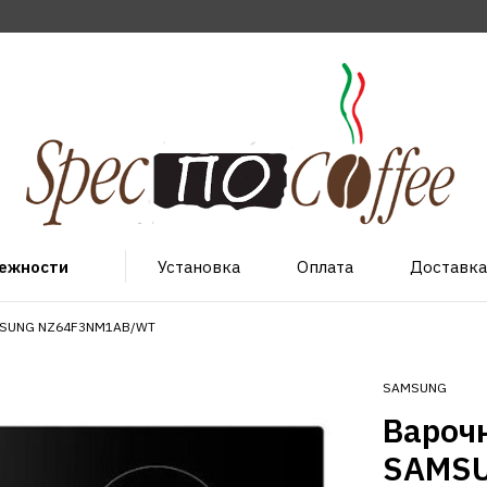
лежности
Установка
Оплата
Доставка
AMSUNG NZ64F3NM1AB/WT
SAMSUNG
Вароч
SAMSU