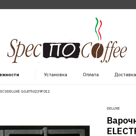
лежности
Установка
Оплата
Доставка
NICSDELUXE GG4750229F012
DELUXE
Вароч
ELECT