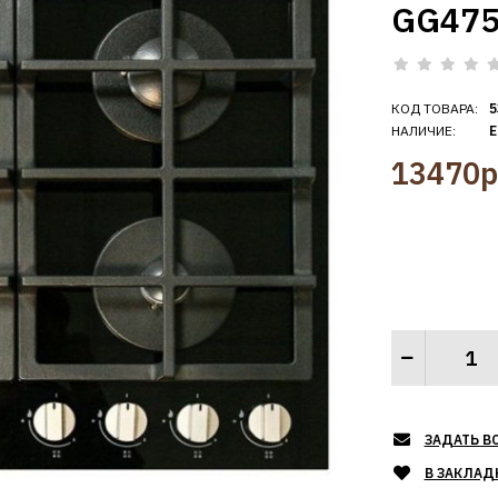
GG475
КОД ТОВАРА:
5
НАЛИЧИЕ:
Е
13470р
ЗАДАТЬ В
В ЗАКЛАД