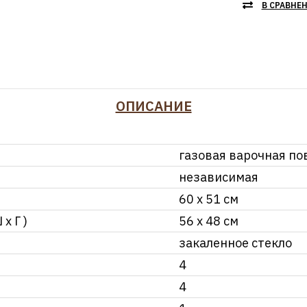
В СРАВНЕ
ОПИСАНИЕ
газовая варочная по
независимая
60 x 51 см
х Г )
56 x 48 см
закаленное стекло
4
4