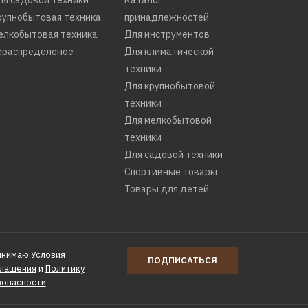
рупнобытовая техника
принадлежностей
елкобытовая техника
Для инструментов
ераспределеное
Для климатической
техники
Для крупнобытовой
техники
Для мелкобытовой
техники
Для садовой техники
Спортивные товары
Товары для детей
инимаю
Условия
ПОДПИСАТЬСЯ
глашения
и
Политику
зопасности