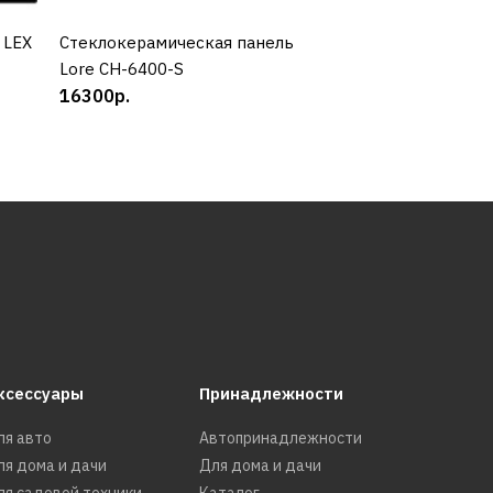
 LEX
Cтеклокерамическая панель
КУПИТЬ
Cтеклокерамиче
КУП
Lore CH-6400-S
Schaub Lorenz S
16300р.
13410р.
ксессуары
Принадлежности
ля авто
Автопринадлежности
ля дома и дачи
Для дома и дачи
ля садовой техники
Каталог