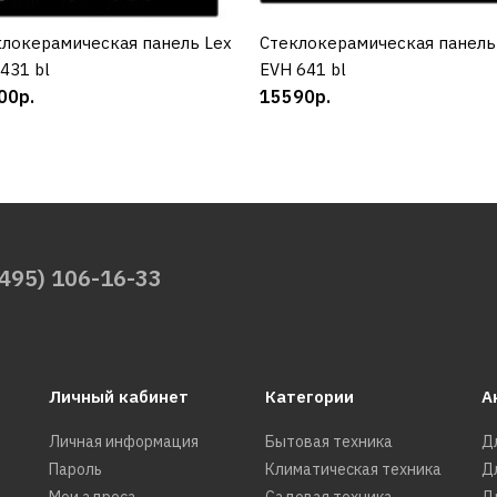
локерамическая панель Lex
КУПИТЬ
Cтеклокерамическая панель
КУПИТЬ
431 bl
EVH 641 bl
00р.
15590р.
(495) 106-16-33
Личный кабинет
Категории
А
Личная информация
Бытовая техника
Д
Пароль
Климатическая техника
Д
Мои адреса
Садовая техника
Д