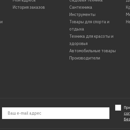
История заказов
Сантехника
К
Инструменты
М
ти
Товары для спорта и
Н
отдыха
Техника для красоты и
здоровья
Автомобильные товары
Производители
Пр
со
Бе