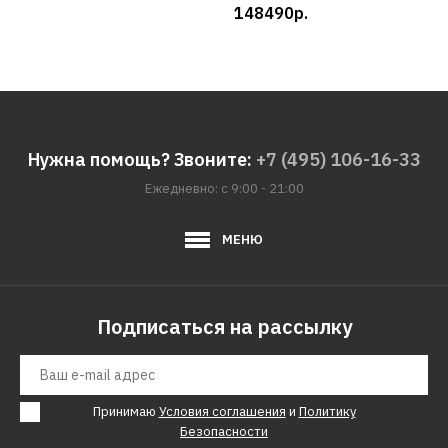
148490р.
N17
149
Нужна помощь? Звоните:
+7 (495) 106-16-33
Ежедневно: с 9:00 - 21:00
МЕНЮ
Подписаться на рассылку
Принимаю
Условия соглашения
и
Политику
Безопасности