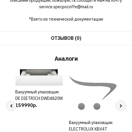
описании продукции, пожалуйста сообщите нам на почту
service.specpocoffe@mail.ru
*Взято из технической документации
ОТЗЫВОВ (0)
Аналоги
Вакуумный упаковщик
КУПИТЬ
DE DIETRICH DWD4820W
159990р.
Вакуумный упаковщик
КУПИТЬ
Ящик
ELECTROLUX KBV4T
ваку