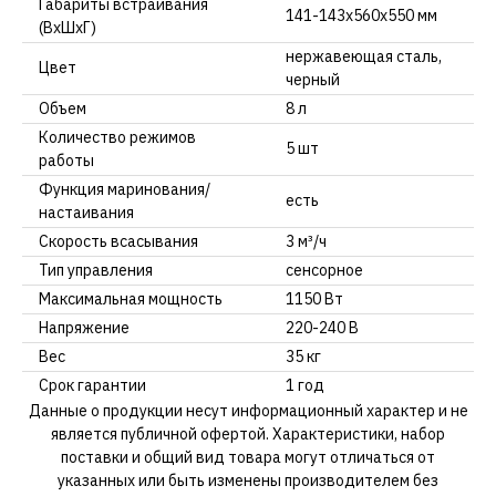
Габариты встраивания
141-143х560х550 мм
(ВхШхГ)
нержавеющая сталь,
Цвет
черный
Объем
8 л
Количество режимов
5 шт
работы
Функция маринования/
есть
настаивания
Скорость всасывания
3 м³/ч
Тип управления
сенсорное
Максимальная мощность
1150 Вт
Напряжение
220-240 В
Вес
35 кг
Срок гарантии
1 год
Данные о продукции несут информационный характер и не
является публичной офертой. Характеристики, набор
поставки и общий вид товара могут отличаться от
указанных или быть изменены производителем без