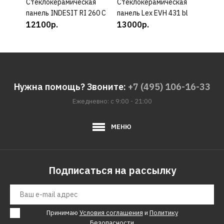
Cтеклокерамическая
КУПИТЬ
Cтеклокерамическая
КУПИТЬ
Cтек
панель INDESIT RI 260 C
панель Lex EVH 431 bl
пане
12100р.
13000р.
155
Нужна помощь? Звоните:
+7 (495) 106-16-33
Ежедневно: с 9:00 - 21:00
МЕНЮ
Подписаться на рассылку
Принимаю
Условия соглашения
и
Политику
Безопасности