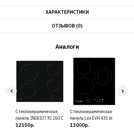
ХАРАКТЕРИСТИКИ
ОТЗЫВОВ (0)
Аналоги
Cтеклокерамическая
КУПИТЬ
Cтеклокерамическая
КУПИТЬ
Cтек
панель INDESIT RI 260 C
панель Lex EVH 431 bl
пане
12100р.
13000р.
155