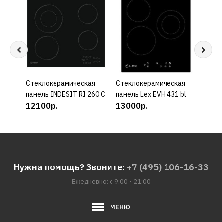
Cтеклокерамическая
КУПИТЬ
Cтеклокерамическая
КУПИТЬ
Cтек
панель INDESIT RI 260 C
панель Lex EVH 431 bl
пане
12100р.
13000р.
155
Нужна помощь? Звоните:
+7 (495) 106-16-33
Ежедневно: с 9:00 - 21:00
МЕНЮ