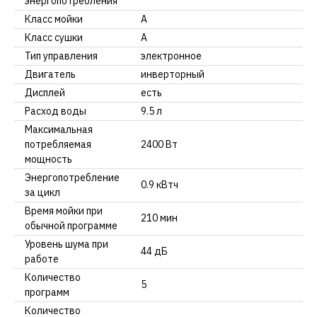
энергопотребления
Класс мойки
A
Класс сушки
A
Тип управления
электронное
Двигатель
инверторный
Дисплей
есть
Расход воды
9.5 л
Максимальная
потребляемая
2400 Вт
мощность
Энергопотребление
0.9 кВтч
за цикл
Время мойки при
210 мин
обычной программе
Уровень шума при
44 дБ
работе
Количество
5
программ
Количество