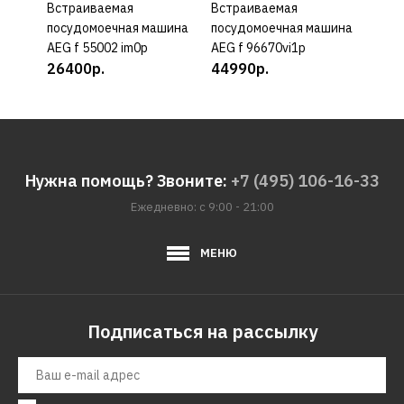
Встраиваемая
КУПИТЬ
Встраиваемая
КУПИТЬ
Встр
посудомоечная машина
посудомоечная машина
посу
AEG f 55002 im0p
AEG f 96670vi1p
BEKO
26400р.
44990р.
398
Нужна помощь? Звоните:
+7 (495) 106-16-33
Ежедневно: с 9:00 - 21:00
МЕНЮ
Подписаться на рассылку