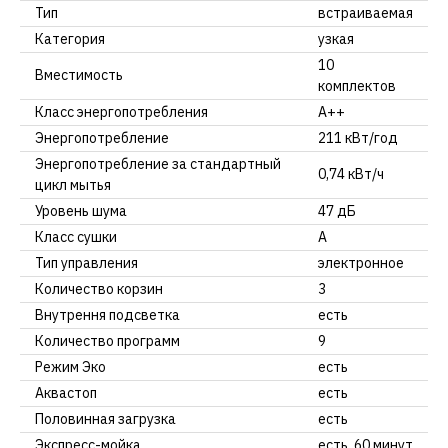
Тип
встраиваемая
Категория
узкая
10
Вместимость
комплектов
Класс энергопотребления
А++
Энергопотребление
211 кВт/год
Энергопотребление за стандартный
0,74 кВт/ч
цикл мытья
Уровень шума
47 дБ
Класс сушки
А
Тип управления
электронное
Количество корзин
3
Внутрення подсветка
есть
Количество программ
9
Режим Эко
есть
Аквастоп
есть
Половинная загрузка
есть
Экспресс-мойка
есть, 60 минут