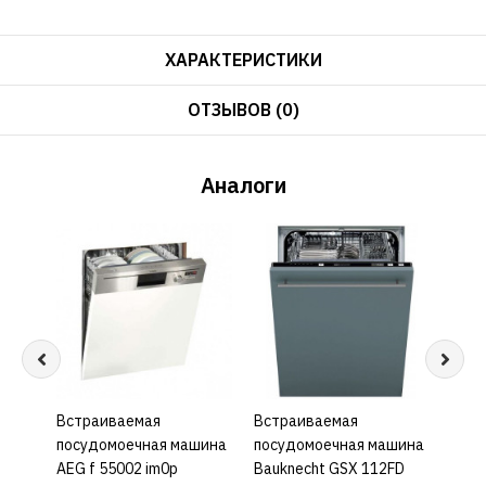
ХАРАКТЕРИСТИКИ
ОТЗЫВОВ (0)
Аналоги
Встраиваемая
КУПИТЬ
Встраиваемая
КУПИТЬ
Встр
посудомоечная машина
посудомоечная машина
посу
AEG f 55002 im0p
Bauknecht GSX 112FD
BOS