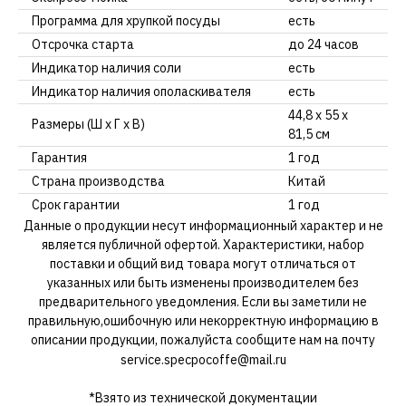
Программа для хрупкой посуды
есть
Отсрочка старта
до 24 часов
Индикатор наличия соли
есть
Индикатор наличия ополаскивателя
есть
44,8 х 55 х
Размеры (Ш х Г х В)
81,5 см
Гарантия
1 год
Страна производства
Китай
Срок гарантии
1 год
Данные о продукции несут информационный характер и не
является публичной офертой. Характеристики, набор
поставки и общий вид товара могут отличаться от
указанных или быть изменены производителем без
предварительного уведомления. Если вы заметили не
правильную,ошибочную или некорректную информацию в
описании продукции, пожалуйста сообщите нам на почту
service.specpocoffe@mail.ru
*Взято из технической документации