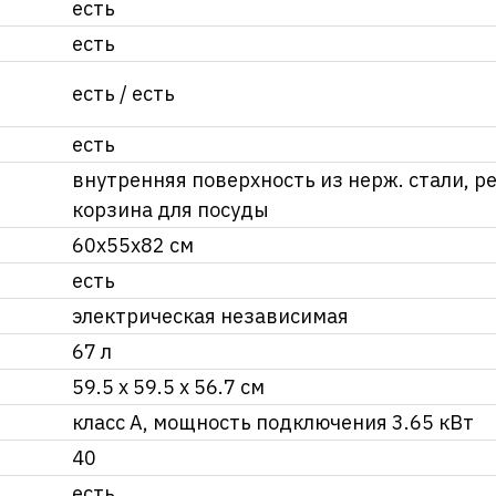
есть
есть
есть / есть
есть
внутренняя поверхность из нерж. стали, р
ы
корзина для посуды
60x55x82 см
есть
электрическая независимая
67 л
59.5 х 59.5 x 56.7 см
класс А, мощность подключения 3.65 кВт
40
есть