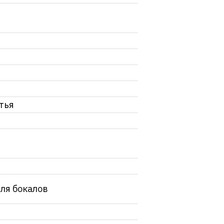
тья
для бокалов