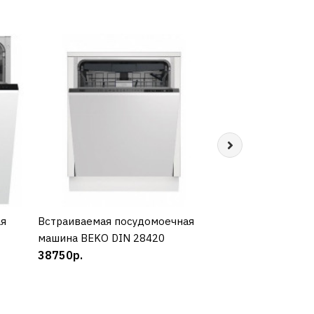
ая
Встраиваемая посудомоечная
КУПИТЬ
Встраиваемая п
КУП
машина BEKO DIN 28420
машина BEKO din
38750р.
44410р.