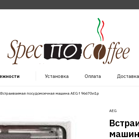
лежности
Установка
Оплата
Доставка
Встраиваемая посудомоечная машина AEG f 96670vi1p
AEG
Встра
машин