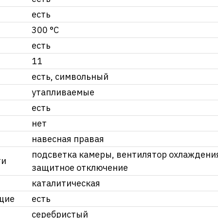
есть
300 °С
есть
11
есть, символьный
утапливаемые
есть
нет
навесная правая
подсветка камеры, вентилятор охлаждения
ти
защитное отключение
каталитическая
щие
есть
серебристый