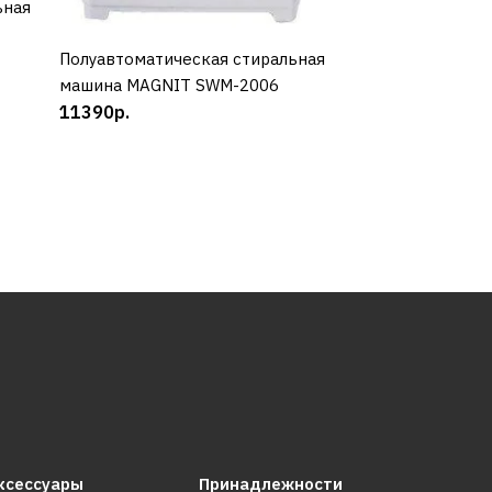
ьная
Полуавтоматическая стиральная
КУПИТЬ
машина MAGNIT SWM-2006
11390р.
Полуавтоматичес
КУП
машина REDBER 
7390р.
ксессуары
Принадлежности