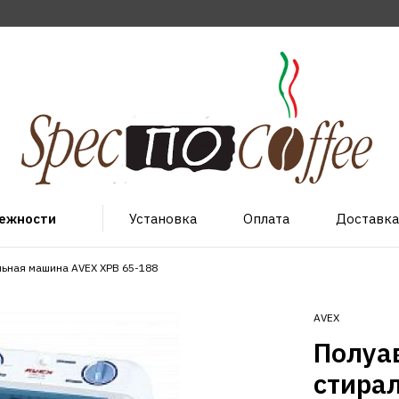
лежности
Установка
Оплата
Доставка
льная машина AVEX XPB 65-188
AVEX
Полуа
стира