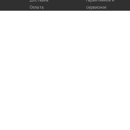
Доставка
Гарантийное и
Оплата
сервисное
Сервисный центр
обслуживание
Возврат товара
Карта сайта
Политика Безопаснос
Условия соглашения
Подписаться на
рассылку