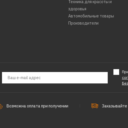
Техника для красоты и
здоровья
4080р.
Автомобильные товары
Производители
ДОБАВИТЬ К С
ДОБАВИТ
Пр
BBK
со
Утюг BBK 
Бе
зеленый
Возможна оплата при получении
Заказывайте 
2346р.