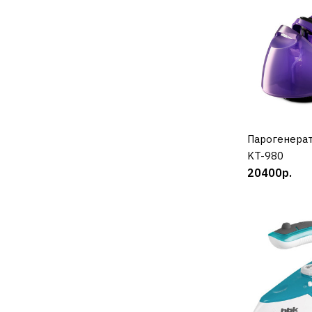
Парогенера
К
KT-980
20400р.