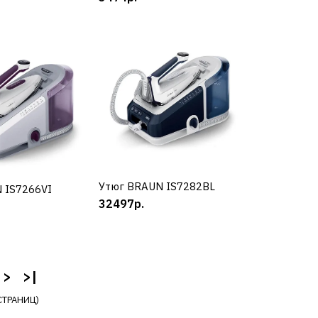
РАВНЕНИЮ
Ь В ПОЖЕЛАНИЯ
TE 6243
Утюг BRAUN IS7282BL
КУПИТЬ
 IS7266VI
УПИТЬ
32497р.
КУПИТЬ
РАВНЕНИЮ
Ь В ПОЖЕЛАНИЯ
>
>|
СТРАНИЦ)