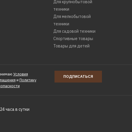
Для крупнобытовой
техники
Для мелкобытовой
техники
Для садовой техники
КУПИТЬ
Спортивные товары
Товары для детей
РАВНЕНИЮ
Ь В ПОЖЕЛАНИЯ
инимаю
Условия
ПОДПИСАТЬСЯ
глашения
и
Политику
ISE-2401
зопасности
24 часа в сутки