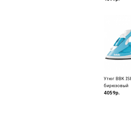
Утюг BBK IS
К
бирюзовый
4059р.