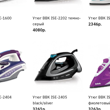
14630р.
E-1600
УПИТЬ
Утюг BBK ISE-2202 темно-
КУПИТЬ
Утюг BBK I
К
серый
2346р.
4080р.
ДОБАВИТЬ К С
ДОБАВИТ
PHILIPS
Парогенер
PSG8050/
33890р.
E-2404
УПИТЬ
Утюг BBK ISE-2405
КУПИТЬ
Утюг BBK I
К
black/silver
фиолетовы
3261р.
3263р.