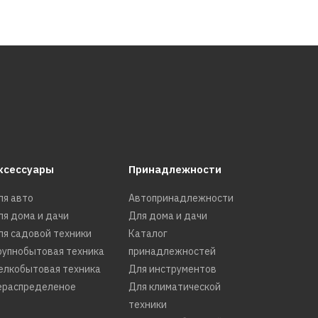
ISE-1600
й
КУПИТЬ
ксессуары
Принадлежности
РАВНЕНИЮ
Ь В ПОЖЕЛАНИЯ
ля авто
Автопринадлежности
ля дома и дачи
Для дома и дачи
ля садовой техники
Каталог
рупнобытовая техника
принадлежностей
елкобытовая техника
Для инструментов
ISE-2202 темно-
ераспределеное
Для климатической
техники