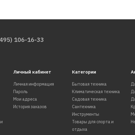
BBK
Утюг BBK 
бирюзовы
(495) 106-16-33
3141р.
Личный кабинет
Категории
А
ДОБАВИТЬ К С
ДОБАВИТ
Личная информация
Бытовая техника
Д
Пароль
Климатическая техника
Д
Мои адреса
Садовая техника
Д
История заказов
Сантехника
К
BBK
Инструменты
М
Утюг BBK 
ти
Товары для спорта и
Н
серый
отдыха