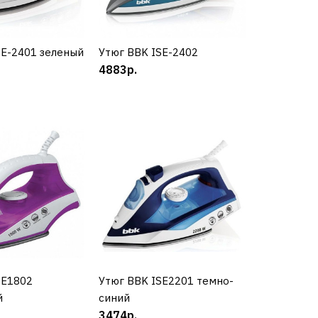
SE-2401 зеленый
УПИТЬ
Утюг BBK ISE-2402
КУПИТЬ
4883р.
КУПИТЬ
РАВНЕНИЮ
Ь В ПОЖЕЛАНИЯ
атор PHILIPS
30
SE1802
УПИТЬ
Утюг BBK ISE2201 темно-
КУПИТЬ
й
синий
КУПИТЬ
3474р.