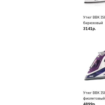
Утюг BBK IS
К
бирюзовый
3141р.
Утюг BBK IS
К
фиолетовый
4899р.