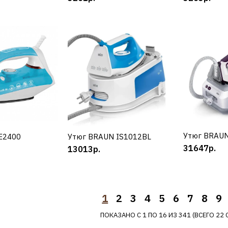
ДОБАВИТЬ К С
ДОБАВИТ
ARIETE
Утюг ARIE
19740р.
Утюг BRAUN
К
E2400
УПИТЬ
Утюг BRAUN IS1012BL
КУПИТЬ
31647р.
13013р.
ДОБАВИТЬ К С
ДОБАВИТ
1
2
3
4
5
6
7
8
9
ПОКАЗАНО С 1 ПО 16 ИЗ 341 (ВСЕГО 22 