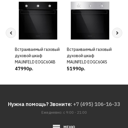
Встраиваемый газовый
КУПИТЬ
Встраиваемый газовый
КУПИТЬ
Встр
духовой шкаф
духовой шкаф
шка
MAUNFELD EOGC604B
MAUNFELD EOGC604S
4630
47990р.
51990р.
479
Нужна помощь? Звоните:
+7 (495) 106-16-33
Ежедневно: с 9:00 - 21:00
МЕНЮ