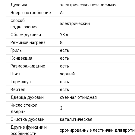
Духовка
электрическая независимая
Энергопотребление
A+
Способ
электрический
подключения
Объём духовки
73 л
Режимов нагрева
8
Гриль
есть
Конвекция
есть
Размораживание
есть
Цвет
чёрный
Термощуп
есть
Вертел
есть
Дверца духовки
съемная откидная
Число стекол
3
дверцы
Очистка духовки
каталитическая
Другие функции и
хромированные лестнички для проти
особенности