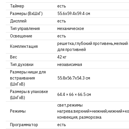
Таймер
есть
Размеры (ВхШхГ)
55.6х59.4х59.4 см
Дисплей
есть
Тип управления
механическое
Освещение
есть
решетка,глубокий противень,мелкий 
Комплектация
для противней
Вес
42 кг
Тип духовки
независимая
Размеры ниши для
встраивания
55.8х56.7х54.3 см
(ШxГxВ)
Размеры в упаковке
64.4 × 66 × 66.5 см
(ШxГxВ)
свет,режимы
Режимы
нагрева:верхний+нижний,нижний+кон
конвекция, разморозка
Программатор
есть