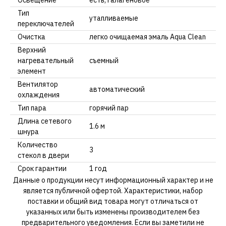
Освещение
есть, галагеновое
Тип
утапливаемые
переключателей
Очистка
легко очищаемая эмаль Aqua Clean
Верхний
нагревательный
съемный
элемент
Вентилятор
автоматический
охлаждения
Тип пара
горячий пар
Длина сетевого
1.6 м
шнура
Количество
3
стекол в двери
Срок гарантии
1 год
Данные о продукции несут информационный характер и не
является публичной офертой. Характеристики, набор
поставки и общий вид товара могут отличаться от
указанных или быть изменены производителем без
предварительного уведомления. Если вы заметили не