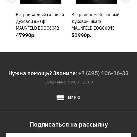
Встраиваемый газовый
КУПИТЬ
Встраиваемый газовый
КУПИТЬ
Встр
духовой шкаф
духовой шкаф
шка
MAUNFELD EOGC604B
MAUNFELD EOGC604S
4630
47990р.
51990р.
479
Нужна помощь? Звоните:
+7 (495) 106-16-33
Ежедневно: с 9:00 - 21:00
МЕНЮ
Подписаться на рассылку