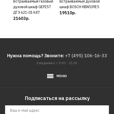
Встраиваемый газовый
КУПИТЬ
Встраиваемый духовой
КУПИТЬ
Вст
духовой шкаф GEFEST
шкаф BOSCH HBN539E5
элек
ДГЭ 621-01 К47
19510р.
шкаф
21603р.
01N
140
Нужна помощь? Звоните:
+7 (495) 106-16-33
Ежедневно: с 9:00 - 21:00
МЕНЮ
Подписаться на рассылку