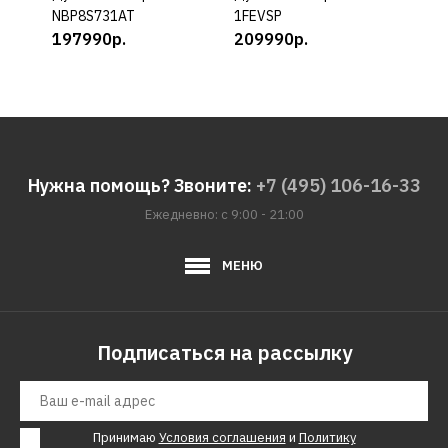
NBP8S731AT
1FEVSP
BER
197990р.
209990р.
F45
193
Нужна помощь? Звоните:
+7 (495) 106-16-33
Ежедневно: с 9:00 - 21:00
МЕНЮ
Подписаться на рассылку
Принимаю
Условия соглашения
и
Политику