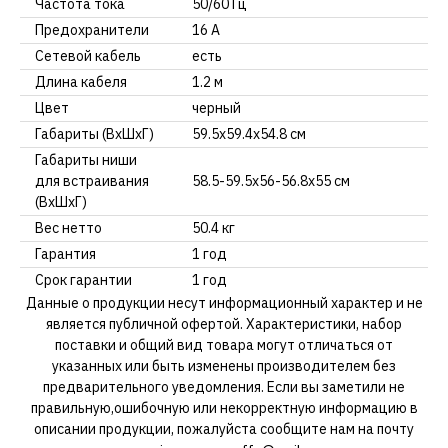
Частота тока
50/60 Гц
Предохранители
16 А
Сетевой кабель
есть
Длина кабеля
1.2 м
Цвет
черный
Габариты (ВхШхГ)
59.5х59.4х54.8 см
Габариты ниши
для встраивания
58.5-59.5х56-56.8х55 см
(ВхШхГ)
Вес нетто
50.4 кг
Гарантия
1 год
Срок гарантии
1 год
Данные о продукции несут информационный характер и не
является публичной офертой. Характеристики, набор
поставки и общий вид товара могут отличаться от
указанных или быть изменены производителем без
предварительного уведомления. Если вы заметили не
правильную,ошибочную или некорректную информацию в
описании продукции, пожалуйста сообщите нам на почту