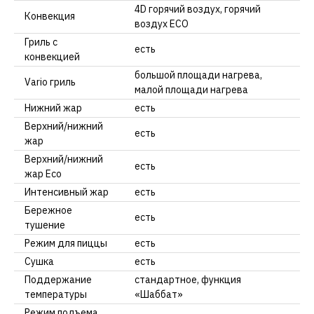
4D горячий воздух, горячий
Конвекция
воздух ECO
Гриль с
есть
конвекцией
большой площади нагрева,
Vario гриль
малой площади нагрева
Нижний жар
есть
Верхний/нижний
есть
жар
Верхний/нижний
есть
жар Eco
Интенсивный жар
есть
Бережное
есть
тушение
Режим для пиццы
есть
Сушка
есть
Поддержание
стандартное, функция
температуры
«Шаббат»
Режим подъема