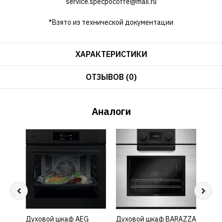
service.specpocoffe@mail.ru
*Взято из технической документации
ХАРАКТЕРИСТИКИ
ОТЗЫВОВ (0)
Аналоги
Духовой шкаф AEG
КУПИТЬ
Духовой шкаф BARAZZA
КУПИТЬ
Дух