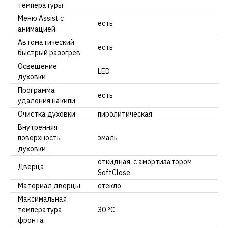
температуры
Меню Assist с
есть
анимацией
Автоматический
есть
быстрый разогрев
Освещение
LED
духовки
Программа
есть
удаления накипи
Очистка духовки
пиролитическая
Внутренняя
поверхность
эмаль
духовки
откидная, с амортизатором
Дверца
SoftClose
Материал дверцы
стекло
Максимальная
температура
30 ºC
фронта