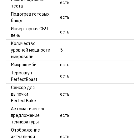
есть
теста
Подогрев готовых
есть
блюд
Инверторная СВЧ-
есть
печь
Количество
уровней мощности
5
микроволн
Микрокомби
есть
Термощуп
есть
PerfectRoast
Сенсор для
выпечки
есть
PerfectBake
Автоматическое
предложение
есть
температуры
Отображение
актуальной
есть