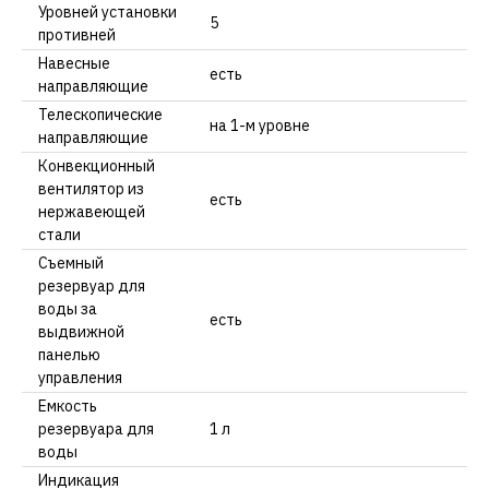
Уровней установки
5
противней
Навесные
есть
направляющие
Телескопические
на 1-м уровне
направляющие
Конвекционный
вентилятор из
есть
нержавеющей
стали
Съемный
резервуар для
воды за
есть
выдвижной
панелью
управления
Емкость
резервуара для
1 л
воды
Индикация