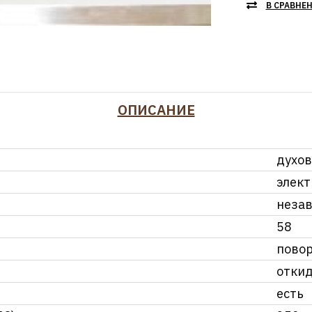
В СРАВНЕ
ОПИСАНИЕ
духо
элект
неза
58
пово
отки
есть