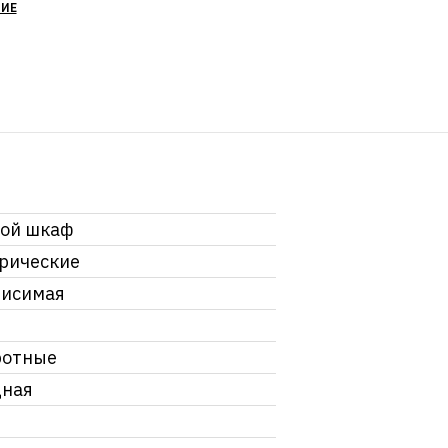
НИЕ
вой шкаф
рические
висимая
ротные
дная