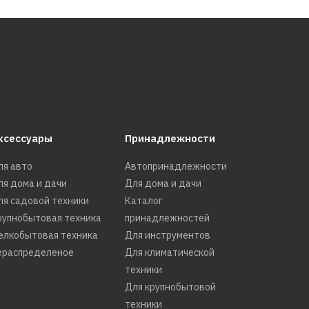
ксессуары
Принадлежности
ля авто
Автопринадлежности
ля дома и дачи
Для дома и дачи
ля садовой техники
Каталог
рупнобытовая техника
принадлежностей
елкобытовая техника
Для инструментов
ераспределеное
Для климатической
техники
Для крупнобытовой
техники