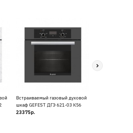
вой
Встраиваемый газовый духовой
КУПИТЬ
Встраиваемый г
КУП
2
шкаф GEFEST ДГЭ 621-03 К56
шкаф WHIRLPOOL
23375р.
22450р.