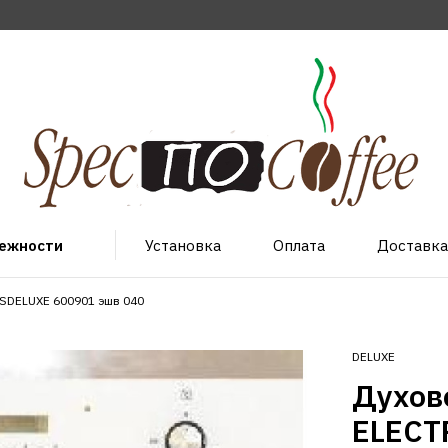
лежности
Установка
Оплата
Доставка
SDELUXE 600901 эшв 040
DELUXE
Духов
ELECT