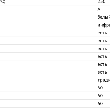
°C)
250
А
белы
инфр
есть
есть
есть
есть
есть
есть
трад
60
60
60