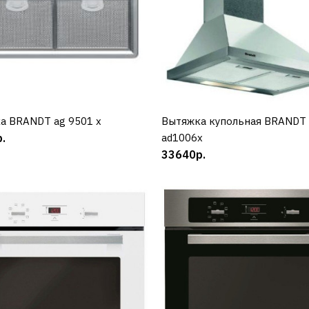
BRANDT
Варочная поверхность
BRANDT BPI364DPW
а BRANDT ag 9501 x
КУПИТЬ
Вытяжка купольная BRANDT
КУПИТЬ
.
ad1006x
69990р.
33640р.
КУПИТЬ
ДОБАВИТЬ К СРАВНЕНИЮ
ДОБАВИТЬ В ПОЖЕЛАНИЯ