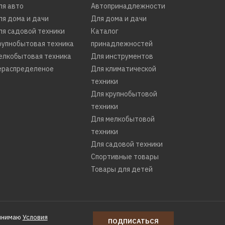
ля авто
Автопринадлежности
ля дома и дачи
Для дома и дачи
ля садовой техники
Каталог
рупнобытовая техника
принадлежностей
елкобытовая техника
Для инструментов
ераспределеное
Для климатической
техники
501
Для крупнобытовой
техники
Для мелкобытовой
техники
Для садовой техники
Спортивные товары
Товары для детей
инимаю
Условия
ПОДПИСАТЬСЯ