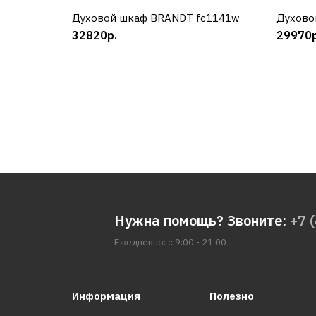
Духовой шкаф BRANDT fc1141w
КУПИТЬ
Духово
32820р.
29970р
Нужна помощь? Звоните:
+7 
Ежедневно: с 9:00 - 21:00
Информация
Полезно