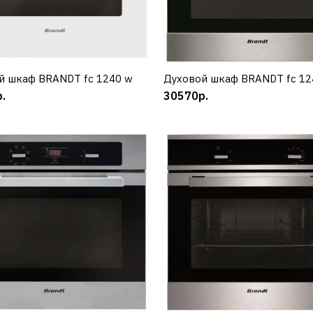
BRANDT
Вытяжка BRANDT ad 1
x
й шкаф BRANDT fc 1240 w
КУПИТЬ
Духовой шкаф BRANDT fc 12
КУПИТЬ
.
30570р.
38430р.
КУПИТЬ
ДОБАВИТЬ К СРАВНЕНИЮ
ДОБАВИТЬ В ПОЖЕЛАНИЯ
BRANDT
Вытяжка BRANDT ad 91