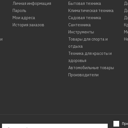
Личная информация
Бытовая техника
Д
Пароль
Климатическая техника
Д
ДОБАВИТЬ К СРАВНЕНИЮ
Мои адреса
Садовая техника
Д
ДОБАВИТЬ В ПОЖЕЛАНИЯ
История заказов
Сантехника
К
Инструменты
М
ти
Товары для спорта и
Н
BRANDT
отдыха
Вытяжка BRANDT ag 9
Техника для красоты и
здоровья
x
Автомобильные товары
Производители
35450р.
КУПИТЬ
ДОБАВИТЬ К СРАВНЕНИЮ
ДОБАВИТЬ В ПОЖЕЛАНИЯ
Пр