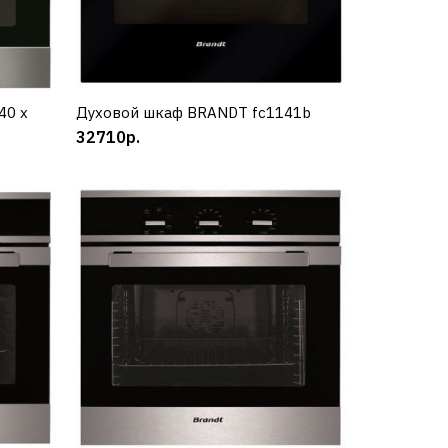
186
40 x
Духовой шкаф BRANDT fc1141b
КУПИТЬ
32710р.
6 x