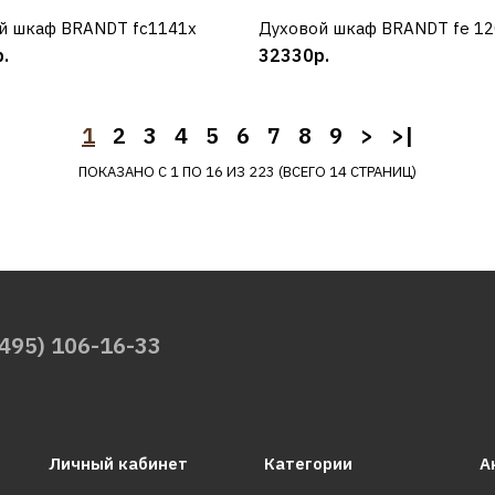
й шкаф BRANDT fc1141x
КУПИТЬ
Духовой шкаф BRANDT fe 12
КУПИТЬ
37960р.
.
32330р.
КУПИТЬ
1
2
3
4
5
6
7
8
9
>
>|
ДОБАВИТЬ К СРАВНЕНИЮ
ПОКАЗАНО С 1 ПО 16 ИЗ 223 (ВСЕГО 14 СТРАНИЦ)
ДОБАВИТЬ В ПОЖЕЛАНИЯ
BRANDT
Вытяжка BRANDT ad 91
(495) 106-16-33
33660р.
Личный кабинет
Категории
А
КУПИТЬ