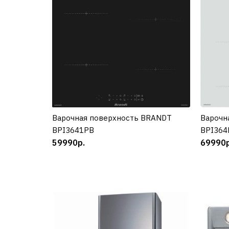
Варочн
Варочная поверхность BRANDT
КУПИТЬ
BPI36
BPI3641PB
69990р
59990р.