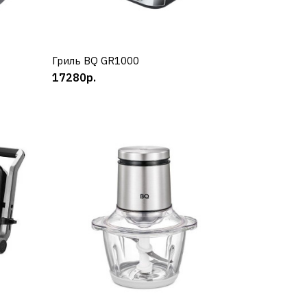
Гриль BQ GR1000
КУПИТЬ
17280р.