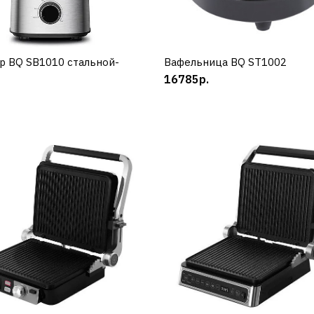
р BQ SB1010 стальной-
КУПИТЬ
Вафельница BQ ST1002
КУПИТЬ
16785р.
BQ
Аэрогриль BQ GR2007
черный
8890р.
КУПИТЬ