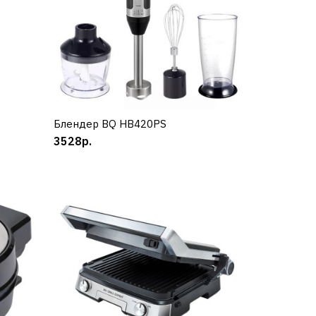
Блендер BQ HB420PS
КУПИТЬ
3528р.