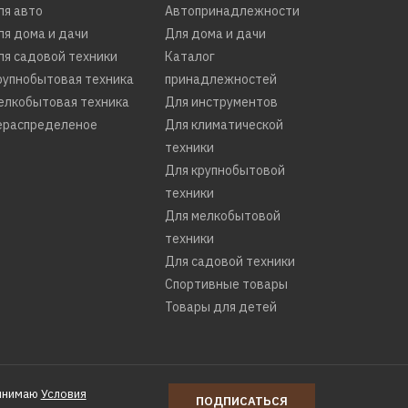
ля авто
Автопринадлежности
ля дома и дачи
Для дома и дачи
ля садовой техники
Каталог
рупнобытовая техника
принадлежностей
елкобытовая техника
Для инструментов
ераспределеное
Для климатической
техники
Для крупнобытовой
техники
Для мелкобытовой
техники
Для садовой техники
Спортивные товары
Товары для детей
инимаю
Условия
ПОДПИСАТЬСЯ