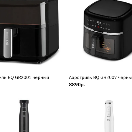
BQ
Аэрогриль BQ AF9011
черный
8990р.
иль BQ GR2001 черный
КУПИТЬ
Аэрогриль BQ GR2007 черны
КУПИТЬ
КУПИТЬ
8890р.
ДОБАВИТЬ К СРАВНЕНИЮ
ДОБАВИТЬ В ПОЖЕЛАНИЯ