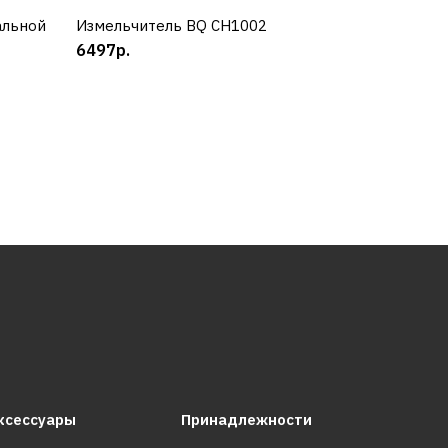
альной
Измельчитель BQ CH1002
КУПИТЬ
6497р.
ксессуары
Принадлежности