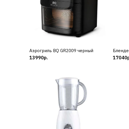
Аэрогриль BQ GR2009 черный
КУПИТЬ
Бленде
13990р.
17040р