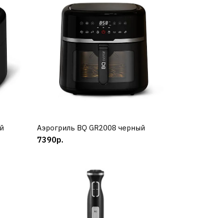
S
й
Аэрогриль BQ GR2008 черный
КУПИТЬ
7390р.