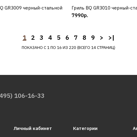
ДОБАВИТЬ К СРАВНЕНИЮ
BQ GR3009 черный-стальной
КУПИТЬ
Гриль BQ GR3010 черный-ст
КУПИТЬ
ДОБАВИТЬ В ПОЖЕЛАНИЯ
7990р.
1
2
3
4
5
6
7
8
9
>
>|
ПОКАЗАНО С 1 ПО 16 ИЗ 220 (ВСЕГО 14 СТРАНИЦ)
BQ
Аэрогриль BQ GR2008
(495) 106-16-33
черный
Личный кабинет
Категории
А
7390р.