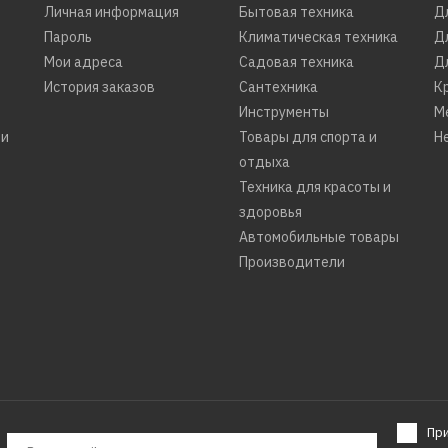
Личная информация
Бытовая техника
Д
КУПИТЬ
Пароль
Климатическая техника
Д
Мои адреса
Садовая техника
Д
ДОБАВИТЬ К СРАВНЕНИЮ
История заказов
Сантехника
К
ДОБАВИТЬ В ПОЖЕЛАНИЯ
Инструменты
М
ти
Товары для спорта и
Н
отдыха
Техника для красоты и
здоровья
Автомобильные товары
Производители
BQ
Аэрогриль BQ GR2009
черный
Пр