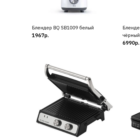
Блендер BQ SB1009 белый
КУПИТЬ
Бленде
1967р.
чёрный
6990р.