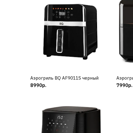
Аэрогриль BQ AF9011S черный
КУПИТЬ
Аэрогр
8990р.
7990р.