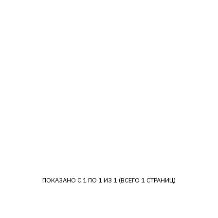
BOWFLEX
Беговая дорожка Bowf
TreadClimber TC20
84582р.
КУПИТЬ
ДОБАВИТЬ К СРАВНЕНИЮ
ДОБАВИТЬ В ПОЖЕЛАНИЯ
ПОКАЗАНО С 1 ПО 1 ИЗ 1 (ВСЕГО 1 СТРАНИЦ)