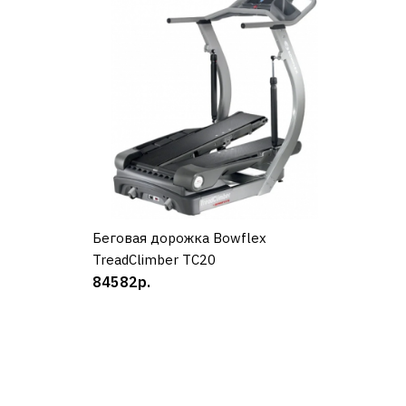
Беговая дорожка Bowflex
КУПИТЬ
TreadClimber TC20
84582р.