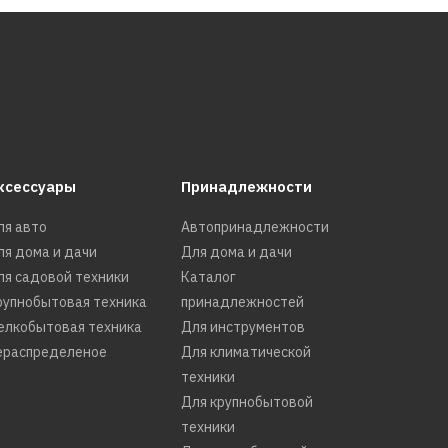
ксессуары
Принадлежности
ля авто
Автопринадлежности
ля дома и дачи
Для дома и дачи
ля садовой техники
Каталог
рупнобытовая техника
принадлежностей
елкобытовая техника
Для инструментов
ераспределеное
Для климатической
техники
Для крупнобытовой
техники