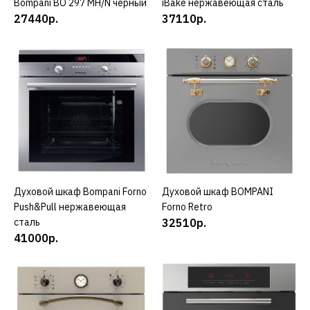
Bompani BO 297 MH/N черный
iBake нержавеющая сталь
ДОБАВИТЬ К СРАВНЕНИЮ
27440р.
37110р.
ДОБАВИТЬ В ПОЖЕЛАНИЯ
BOMPANI
Духовой шкаф Bompani
Forno iBake
нержавеющая сталь
37110р.
КУПИТЬ
Духовой шкаф Bompani Forno
КУПИТЬ
Духовой шкаф BOMPANI
КУПИТЬ
Push&Pull нержавеющая
Forno Retro
ДОБАВИТЬ К СРАВНЕНИЮ
сталь
32510р.
ДОБАВИТЬ В ПОЖЕЛАНИЯ
41000р.
BOMPANI
Духовой шкаф Bompani
Forno Push&Pull