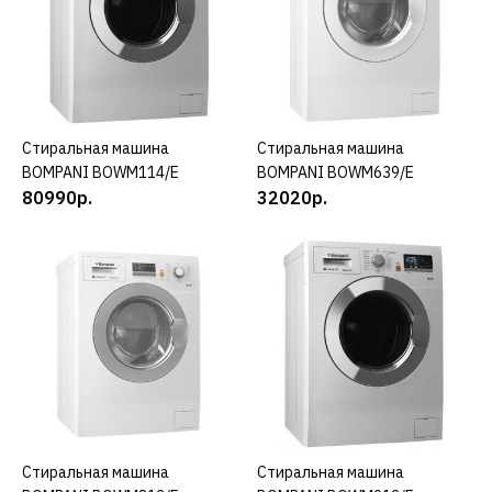
99840р.
КУПИТЬ
Стиральная машина
КУПИТЬ
Стиральная машина
КУПИТЬ
ДОБАВИТЬ К СРАВНЕНИЮ
BOMPANI BOWM114/E
BOMPANI BOWM639/E
ДОБАВИТЬ В ПОЖЕЛАНИЯ
80990р.
32020р.
BOMPANI
Стиральная машина
BOMPANI BOCA710/E
40620р.
КУПИТЬ
ДОБАВИТЬ К СРАВНЕНИЮ
Стиральная машина
КУПИТЬ
Стиральная машина
КУПИТЬ
ДОБАВИТЬ В ПОЖЕЛАНИЯ