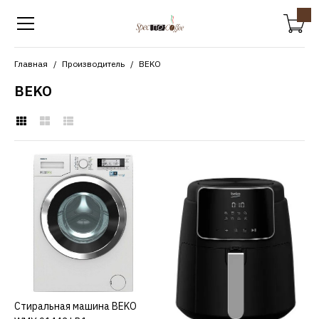
Главная
Производитель
BEKO
BEKO
BEKO
Cтиральная машина
BEKO WMY 91443 LB1
25270р.
КУПИТЬ
Cтиральная машина BEKO
КУПИТЬ
ДОБАВИТЬ К СРАВНЕНИЮ