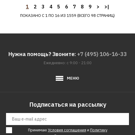
1
2
3
4
5
6
7
8
9
>
>|
ДОБАВИТЬ В ПОЖЕЛАНИЯ
ПОКАЗАНО С 1 ПО 16 ИЗ 1559 (ВСЕГО 98 СТРАНИЦ)
BEKO
Варочная панель BEKO
HIGG 64123 SB
Нужна помощь? Звоните:
+7 (495) 106-16-33
10550р.
Ежедневно: с 9:00 - 21:00
КУПИТЬ
МЕНЮ
ДОБАВИТЬ К СРАВНЕНИЮ
ДОБАВИТЬ В ПОЖЕЛАНИЯ
Подписаться на рассылку
BEKO
Варочная панель BEKO
HIGG 64123 SW
Принимаю
Условия соглашения
и
Политику