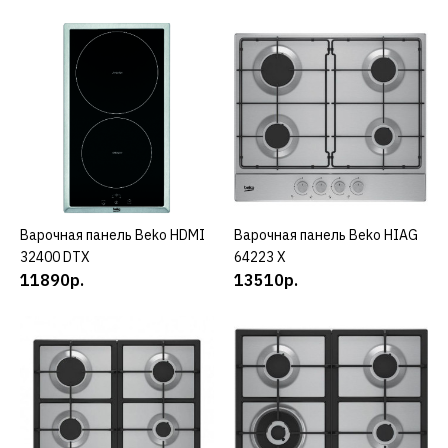
15492р.
КУПИТЬ
ДОБАВИТЬ К СРАВНЕНИЮ
ДОБАВИТЬ В ПОЖЕЛАНИЯ
BEKO
Блендер стационарный
BEKO TBN81808BX
Варочная панель Beko HDMI
КУПИТЬ
Варочная панель Beko HIAG
КУПИТЬ
32400 DTX
64223 X
11890р.
13510р.
16620р.
КУПИТЬ
ДОБАВИТЬ К СРАВНЕНИЮ
ДОБАВИТЬ В ПОЖЕЛАНИЯ