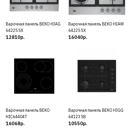
BEKO
Варочная панель Beko
HDMI 32400 DTX
Варочная панель BEKO HIAG
КУПИТЬ
Варочная панель BEKO HIAW
КУПИТЬ
64225 SX
64225 SX
11890р.
12810р.
16040р.
КУПИТЬ
ДОБАВИТЬ К СРАВНЕНИЮ
ДОБАВИТЬ В ПОЖЕЛАНИЯ
BEKO
Варочная панель Beko
HIAG 64223 X
Варочная панель BEKO
КУПИТЬ
Варочная панель BEKO HIGG
КУПИТЬ
HIC64404T
64123 SB
13510р.
16068р.
10550р.