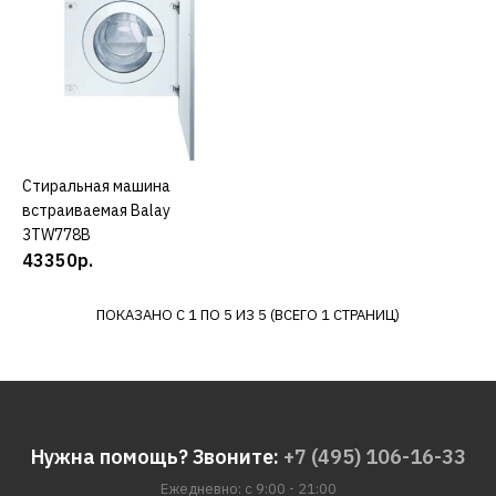
3TI74122A
41240р.
КУПИТЬ
Стиральная машина
КУПИТЬ
ДОБАВИТЬ К СРАВНЕНИЮ
встраиваемая Balay
ДОБАВИТЬ В ПОЖЕЛАНИЯ
3TW778B
43350р.
BALAY
Стиральная машина
ПОКАЗАНО С 1 ПО 5 ИЗ 5 (ВСЕГО 1 СТРАНИЦ)
встраиваемая Balay
3TI776B
46000р.
Нужна помощь? Звоните:
+7 (495) 106-16-33
КУПИТЬ
Ежедневно: с 9:00 - 21:00