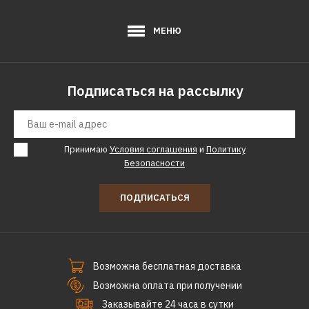
ДОБАВИТЬ К СРАВНЕНИЮ
МЕНЮ
ДОБАВИТЬ В ПОЖЕЛАНИЯ
BALAY
Стиральная машина
Подписаться на рассылку
встраиваемая Balay
3TW778B
Принимаю
Условия соглашения
и
Политику
Безопасности
43350р.
ПОДПИСАТЬСЯ
КУПИТЬ
ДОБАВИТЬ К СРАВНЕНИЮ
ДОБАВИТЬ В ПОЖЕЛАНИЯ
Возможна бесплатная доставка
Возможна оплата при получении
Заказывайте 24 часа в сутки