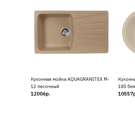
Кухонная мойка AQUAGRANITEX M-
КУПИТЬ
Кухонн
12 песочный
18S бе
12006р.
10557р