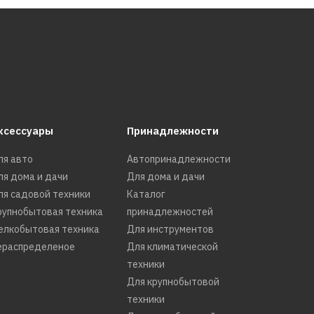
ксессуары
Принадлежности
ля авто
Автопринадлежности
ля дома и дачи
Для дома и дачи
ля садовой техники
Каталог
рупнобытовая техника
принадлежностей
елкобытовая техника
Для инструментов
ераспределеное
Для климатической
техники
Для крупнобытовой
техники