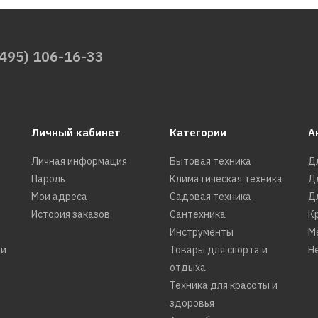
10557р.
(495) 106-16-33
КУПИТЬ
ДОБАВИТЬ К СРАВНЕНИЮ
Личный кабинет
Категории
А
ДОБАВИТЬ В ПОЖЕЛАНИЯ
Личная информация
Бытовая техника
Д
AQUAGRANITEX
Пароль
Климатическая техника
Д
Кухонная мойка
Мои адреса
Садовая техника
Д
AQUAGRANITEX M-56
История заказов
Сантехника
К
черный
Инструменты
М
ти
Товары для спорта и
Н
отдыха
Техника для красоты и
13889р.
здоровья