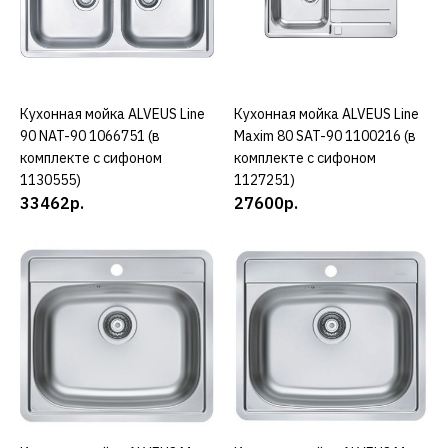
41940р.
КУПИТЬ
ДОБАВИТЬ К СРАВНЕНИЮ
Кухонная мойка ALVEUS Line
КУПИТЬ
Кухонная мойка ALVEUS Line
КУПИТЬ
ДОБАВИТЬ В ПОЖЕЛАНИЯ
90 NAT-90 1066751 (в
Maxim 80 SAT-90 1100216 (в
комплекте с сифоном
комплекте с сифоном
ALVEUS
1130555)
1127251)
Кухонная мойка ALVEUS
33462р.
27600р.
GRANITAL ATROX 10
TERRA - G22 1139768
41940р.
КУПИТЬ
ДОБАВИТЬ К СРАВНЕНИЮ
ДОБАВИТЬ В ПОЖЕЛАНИЯ