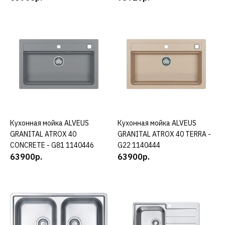
ALVEUS
Кухонная мойка ALVEUS
GRANITAL ATROX 10
BEIGE - G55 1139769
65318р.
КУПИТЬ
ДОБАВИТЬ К СРАВНЕНИЮ
Кухонная мойка ALVEUS
КУПИТЬ
Кухонная мойка ALVEUS
КУПИТЬ
ДОБАВИТЬ В ПОЖЕЛАНИЯ
GRANITAL ATROX 40
GRANITAL ATROX 40 TERRA -
CONCRETE - G81 1140446
G22 1140444
ALVEUS
63900р.
63900р.
Кухонная мойка ALVEUS
GRANITAL ATROX 10
CONCRETE - G81 1139770