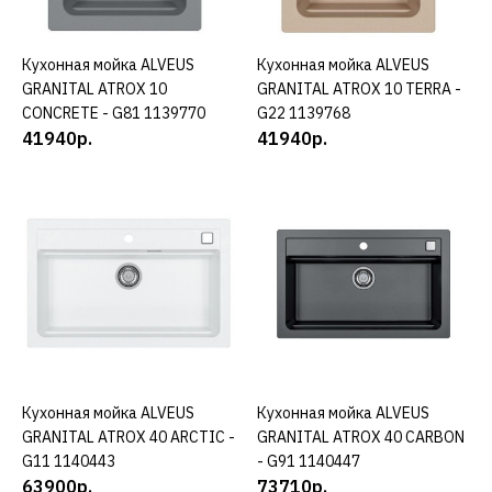
КУПИТЬ
Кухонная мойка ALVEUS
КУПИТЬ
Кухонная мойка ALVEUS
КУПИТЬ
ДОБАВИТЬ К СРАВНЕНИЮ
GRANITAL ATROX 10
GRANITAL ATROX 10 TERRA -
ДОБАВИТЬ В ПОЖЕЛАНИЯ
CONCRETE - G81 1139770
G22 1139768
41940р.
41940р.
ALVEUS
Кухонная мойка ALVEUS
GRANITAL ATROX 10
ARCTIC - G11 1139079
41940р.
КУПИТЬ
Кухонная мойка ALVEUS
КУПИТЬ
Кухонная мойка ALVEUS
КУПИТЬ
ДОБАВИТЬ К СРАВНЕНИЮ
GRANITAL ATROX 40 ARCTIC -
GRANITAL ATROX 40 CARBON
ДОБАВИТЬ В ПОЖЕЛАНИЯ
G11 1140443
- G91 1140447
63900р.
73710р.