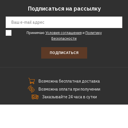
73710р.
Подписаться на рассылку
КУПИТЬ
ДОБАВИТЬ К СРАВНЕНИЮ
Принимаю
Условия соглашения
и
Политику
Безопасности
ДОБАВИТЬ В ПОЖЕЛАНИЯ
ПОДПИСАТЬСЯ
ALVEUS
Кухонная мойка ALVEUS
GRANITAL ATROX 40
CONCRETE - G81 1140446
Возможна бесплатная доставка
Возможна оплата при получении
63900р.
Заказывайте 24 часа в сутки
КУПИТЬ
СпецПоКофе © 2011-2026.
ДОБАВИТЬ К СРАВНЕНИЮ
ДОБАВИТЬ В ПОЖЕЛАНИЯ