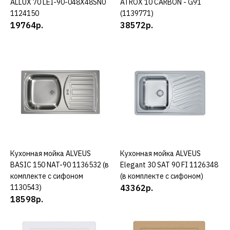
ALLUX 70 LEI-90-048X48SN0
ATROX 10 CARBON - G91
ДОБАВИТЬ К СРАВНЕНИЮ
1124150
(1139771)
ДОБАВИТЬ В ПОЖЕЛАНИЯ
19764р.
38572р.
ALVEUS
Кухонная мойка ALVEUS
ATROX 10 CARBON - G91
(1139771)
38572р.
КУПИТЬ
Кухонная мойка ALVEUS
КУПИТЬ
Кухонная мойка ALVEUS
КУПИТЬ
ДОБАВИТЬ К СРАВНЕНИЮ
BASIC 150 NAT-90 1136532 (в
Elegant 30 SAT 90 FI 1126348
ДОБАВИТЬ В ПОЖЕЛАНИЯ
комплекте с сифоном
(в комплекте с сифоном)
1130543)
43362р.
18598р.
ALVEUS
Кухонная мойка ALVEUS
BASIC 150 NAT-90