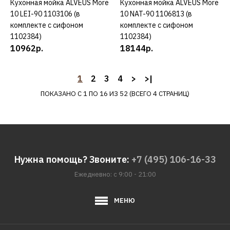
Кухонная мойка ALVEUS More
КУПИТЬ
Кухонная мойка ALVEUS More
КУПИТЬ
ALVEUS
10 LEI-90 1103106 (в
10 NAT-90 1106813 (в
Кухонная мойка ALVEUS
комплекте с сифоном
комплекте с сифоном
GRANITAL ATROX 40
1102384)
1102384)
ARCTIC - G11 1140443
10962р.
18144р.
1
2
3
4
>
>|
63900р.
ПОКАЗАНО С 1 ПО 16 ИЗ 52 (ВСЕГО 4 СТРАНИЦ)
КУПИТЬ
ДОБАВИТЬ К СРАВНЕНИЮ
ДОБАВИТЬ В ПОЖЕЛАНИЯ
Нужна помощь? Звоните:
+7 (495) 106-16-33
ALVEUS
Ежедневно: с 9:00 - 21:00
Кухонная мойка ALVEUS
GRANITAL ATROX 40
МЕНЮ
CARBON - G91 1140447